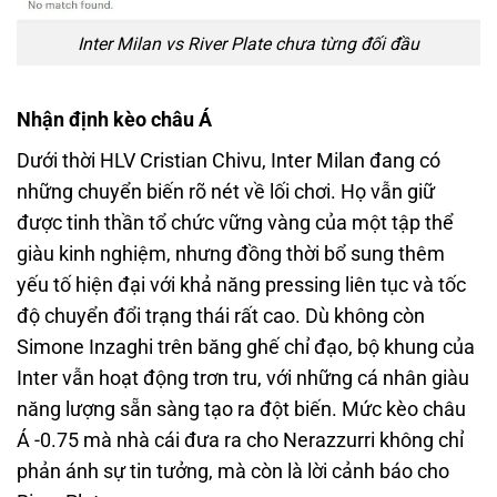
Inter Milan vs River Plate chưa từng đối đầu
Nhận định kèo châu Á
Dưới thời HLV Cristian Chivu, Inter Milan đang có
những chuyển biến rõ nét về lối chơi. Họ vẫn giữ
được tinh thần tổ chức vững vàng của một tập thể
giàu kinh nghiệm, nhưng đồng thời bổ sung thêm
yếu tố hiện đại với khả năng pressing liên tục và tốc
độ chuyển đổi trạng thái rất cao. Dù không còn
Simone Inzaghi trên băng ghế chỉ đạo, bộ khung của
Inter vẫn hoạt động trơn tru, với những cá nhân giàu
năng lượng sẵn sàng tạo ra đột biến. Mức kèo châu
Á -0.75 mà nhà cái đưa ra cho Nerazzurri không chỉ
phản ánh sự tin tưởng, mà còn là lời cảnh báo cho