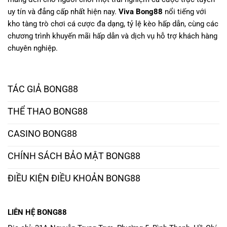
uy tín và đẳng cấp nhất hiện nay.
Viva Bong88
nổi tiếng với
kho tàng trò chơi cá cược đa dạng, tỷ lệ kèo hấp dẫn, cùng các
chương trình khuyến mãi hấp dẫn và dịch vụ hỗ trợ khách hàng
chuyên nghiệp.
TÁC GIẢ BONG88
THỂ THAO BONG88
CASINO BONG88
CHÍNH SÁCH BẢO MẬT BONG88
ĐIỀU KIỆN ĐIỀU KHOẢN BONG88
LIÊN HỆ BONG88