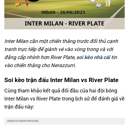
Inter Milan cần một chiến thắng trước đối thủ cạnh
tranh trực tiếp để giành vé vào vòng trong và với
đẳng cấp nhỉnh hơn River Plate,
soi kèo nhà cái
tin
vào chiến thắng cho Nerazzurri.
Soi kèo trận đấu Inter Milan vs River Plate
Cùng tham khảo kết quả đối đầu của hai đội bóng
Inter Milan vs River Plate trong lịch sử để đánh giá về
trận đấu này: