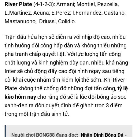
River Plate
(4-1-2-3): Armani; Montiel, Pezzella,
L.Martinez, Acuna; E.Perez; I.Fernandez, Castano;
Mastanuono, Driussi, Colidio.
Trận đấu hứa hẹn sẽ diễn ra với nhịp độ cao, nhiều
tình huống đôi công hấp dẫn và không thiếu những
pha tranh chấp quyết liệt. Với lực lượng tấn công
chất lượng và kinh nghiệm dày dạn, nhiều khả năng
Inter sẽ chủ động đẩy cao đội hình ngay sau tiếng
còi khai cuộc nhằm tìm kiếm lợi thế sớm. Khi River
Plate không thể chống đỡ những đợt tấn công
, tỷ lệ
kèo hôm nay
cho rằng đó sẽ là lúc đội bóng áo sọc
xanh-đen ra đòn quyết định để giành trọn 3 điểm
trong một trận đấu sinh tử.
Người chơi BONG88 đang đọc:
Nhận Định Bóng Đá -