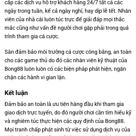
cấp các dịch vụ hỗ trợ khách hàng 24/7 tất cả các
ngày trong tuần, kể cả ngày nghỉ, hay dịp lễ tết. Nhân
viên của nhà cái luôn túc trực để giải đáp mọi thắc
mắc cũng như vấn đề người chơi gặp phải trong quá
trình tham gia cá cược.
Sàn đảm bảo môi trường cá cược công bằng, an toàn
cho các game thủ do đó các nhân viên kỹ thuật của
Bong88 luôn luôn có các biện pháp phát hiện, ngăn
chặn các hành vi gian lận.
Kết luận
Đảm bảo an toàn là ưu tiên hàng đầu khi tham gia
giao dịch trực tuyến, do đó người chơi cần tìm hiểu kỹ
và nghiêm túc thực hiện các quy định của Bong88.
Mọi tranh chấp phát sinh từ việc sử dụng dịch vụ của