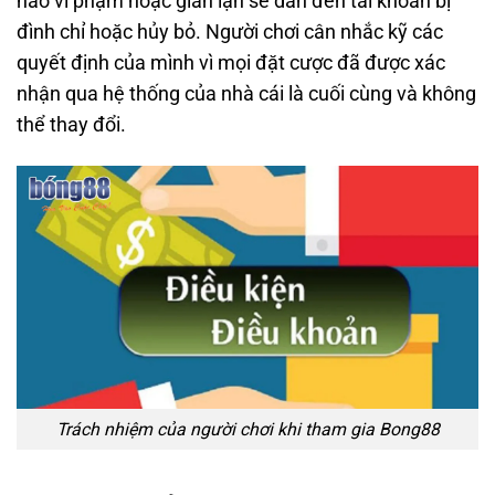
nào vi phạm hoặc gian lận sẽ dẫn đến tài khoản bị
đình chỉ hoặc hủy bỏ. Người chơi cân nhắc kỹ các
quyết định của mình vì mọi đặt cược đã được xác
nhận qua hệ thống của nhà cái là cuối cùng và không
thể thay đổi.
Trách nhiệm của người chơi khi tham gia Bong88