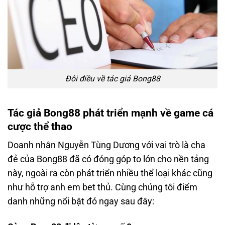
Đôi điều về tác giả Bong88
Tác giả Bong88 phát triển mạnh về game cá
cược thể thao
Doanh nhân Nguyễn Tùng Dương với vai trò là cha
đẻ của Bong88 đã có đóng góp to lớn cho nền tảng
này, ngoài ra còn phát triển nhiều thể loại khác cũng
như hỗ trợ anh em bet thủ. Cùng chúng tôi điểm
danh những nổi bật đó ngay sau đây: