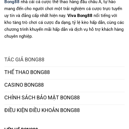
Bong88
nhà cái cá cược thể thao hàng đầu châu Á, tự hào
mang đến cho người chơi một trải nghiệm cá cược trực tuyến
uy tín và đẳng cấp nhất hiện nay.
Viva Bong88
nổi tiếng với
kho tàng trò chơi cá cược đa dạng, tỷ lệ kèo hấp dẫn, cùng các
chương trình khuyến mãi hấp dẫn và dịch vụ hỗ trợ khách hàng
chuyên nghiệp.
TÁC GIẢ BONG88
THỂ THAO BONG88
CASINO BONG88
CHÍNH SÁCH BẢO MẬT BONG88
ĐIỀU KIỆN ĐIỀU KHOẢN BONG88