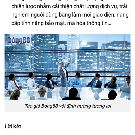
chiến lược nhằm cải thiện chất lượng dịch vụ, trải
nghiệm người dùng bằng làm mới giao diện, nâng
cấp tính năng bảo mật, mã hóa thông tin…
Tác giả Bong88 với định hướng tương lai
Lời kết