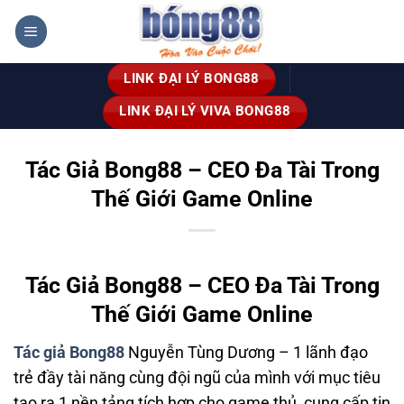
Bỏ
qua
nội
LINK ĐẠI LÝ BONG88
dung
LINK ĐẠI LÝ VIVA BONG88
Tác Giả Bong88 – CEO Đa Tài Trong
Thế Giới Game Online
Tác Giả Bong88 – CEO Đa Tài Trong
Thế Giới Game Online
Tác giả Bong88
Nguyễn Tùng Dương – 1 lãnh đạo
trẻ đầy tài năng cùng đội ngũ của mình với mục tiêu
tạo ra 1 nền tảng tích hợp cho game thủ, cung cấp tin