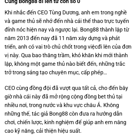
Cùng Bong88 đi lên từ con số 0
Khi nhắc đến CEO Tùng Dương, anh em trong nghề
và game thủ sẽ nhớ đến nhà cái thể thao trực tuyến
đỉnh nóc hiện nay và ngược lại. Bong88 thành lập từ
năm 2013 đến nay đã 11 năm xây dựng và phát
triển, anh có vai trò chủ chốt trong việcđi lên của đơn
vị này. Qua bao thăng trầm, khó khăn khi mới thành
lập, không một game thủ nào biết đến, những trắc
trở trong sáng tạo chuyên mục, cấp phép…
CEO cùng đồng đội đã vượt qua tất cả, cho đến bây
giờ nhà cái này đã mở rộng cộng đồng bet thủ tại
nhiều nơi, trong nước và khu vực châu Á. Không
những thế, tác giả Bong88 còn đưa ra hướng dẫn
chơi, chiến lược, kinh nghiệm để giúp anh em nâng
cao kỹ năng, cải thiện hiệu suất.