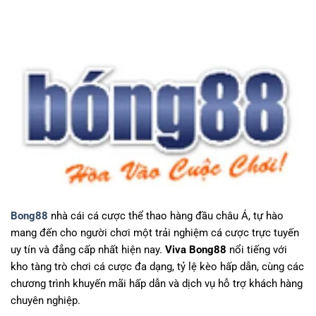
Bong88
nhà cái cá cược thể thao hàng đầu châu Á, tự hào
mang đến cho người chơi một trải nghiệm cá cược trực tuyến
uy tín và đẳng cấp nhất hiện nay.
Viva Bong88
nổi tiếng với
kho tàng trò chơi cá cược đa dạng, tỷ lệ kèo hấp dẫn, cùng các
chương trình khuyến mãi hấp dẫn và dịch vụ hỗ trợ khách hàng
chuyên nghiệp.