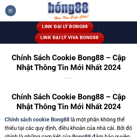
Bỏ
qua
nội
LINK ĐẠI LÝ BONG88
dung
LINK ĐẠI LÝ VIVA BONG88
Chính Sách Cookie Bong88 – Cập
Nhật Thông Tin Mới Nhất 2024
Chính Sách Cookie Bong88 – Cập
Nhật Thông Tin Mới Nhất 2024
Chính sách cookie Bong88
là một phần không thể
thiếu tại các quy định, điều khoản của nhà cái. Bởi đó
chính là những cam kết của
Bong88
đảm bảo quyền