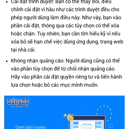
Cài đặt trình duyệt: Bạn có thể thay đổi, điều
chỉnh cài đặt vì hầu như các trình duyệt đều cho
phép người dùng làm điều này. Như vậy, bạn vào
phần cài đặt, thông qua các tùy chọn có thể xóa
hoặc chặn. Tuy nhiên, bạn cần tìm hiểu kỹ vì nếu
xóa bỏ sẽ hạn chế việc dùng ứng dụng, trang web
tại nhà cái.
Không nhận quảng cáo: Người dùng cũng có thể
vào phần tùy chọn để từ chối nhận quảng cáo.
Hãy vào phần cài đặt quyền riêng tư và tiến hành
lựa chọn hoặc bỏ các mục mình muốn.