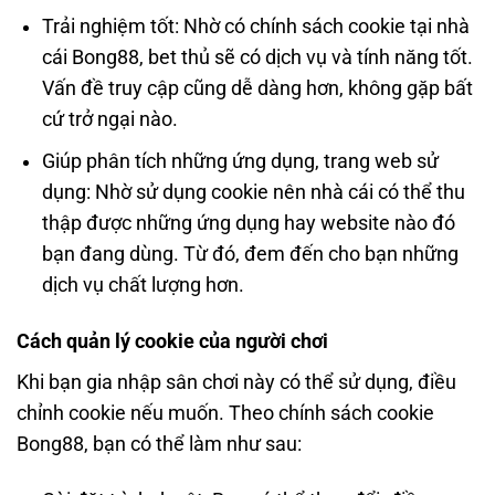
Trải nghiệm tốt: Nhờ có chính sách cookie tại nhà
cái Bong88, bet thủ sẽ có dịch vụ và tính năng tốt.
Vấn đề truy cập cũng dễ dàng hơn, không gặp bất
cứ trở ngại nào.
Giúp phân tích những ứng dụng, trang web sử
dụng: Nhờ sử dụng cookie nên nhà cái có thể thu
thập được những ứng dụng hay website nào đó
bạn đang dùng. Từ đó, đem đến cho bạn những
dịch vụ chất lượng hơn.
Cách quản lý cookie của người chơi
Khi bạn gia nhập sân chơi này có thể sử dụng, điều
chỉnh cookie nếu muốn. Theo chính sách cookie
Bong88, bạn có thể làm như sau: