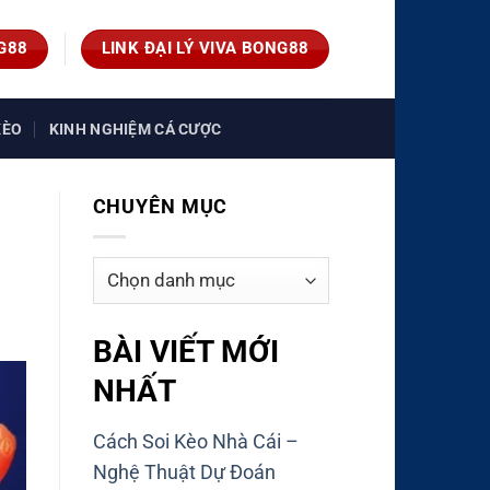
NG88
LINK ĐẠI LÝ VIVA BONG88
KÈO
KINH NGHIỆM CÁ CƯỢC
CHUYÊN MỤC
CHUYÊN
MỤC
BÀI VIẾT MỚI
NHẤT
Cách Soi Kèo Nhà Cái –
Nghệ Thuật Dự Đoán