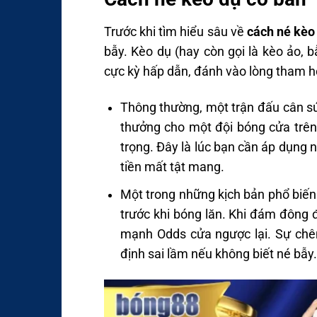
Trước khi tìm hiểu sâu về
cách né kèo
bẫy. Kèo dụ (hay còn gọi là kèo ảo, 
cực kỳ hấp dẫn, đánh vào lòng tham h
Thông thường, một trận đấu cân sứ
thưởng cho một đội bóng cửa trên
trọng. Đây là lúc bạn cần áp dụng 
tiền mất tật mang.
Một trong những kịch bản phổ biến 
trước khi bóng lăn. Khi đám đông 
mạnh Odds cửa ngược lại. Sự chên
định sai lầm nếu không biết né bẫy.