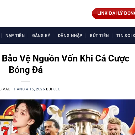
LINK ĐẠI LÝ BO
NẠP TIỀN
ĐĂNG KÝ
ĐĂNG NHẬP
RÚT TIỀN
TIN SOI 
 Bảo Vệ Nguồn Vốn Khi Cá Cược
Bóng Đá
G VÀO
THÁNG 4 15, 2026
BỞI
SEO