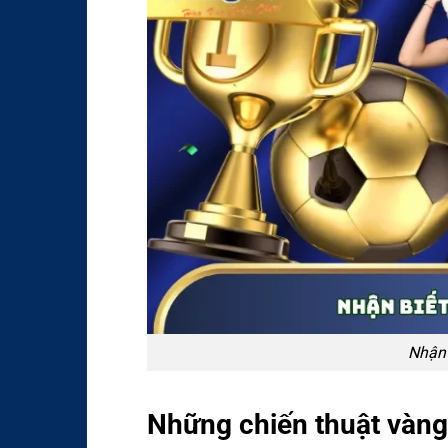
Nhận 
Những chiến thuật vàng