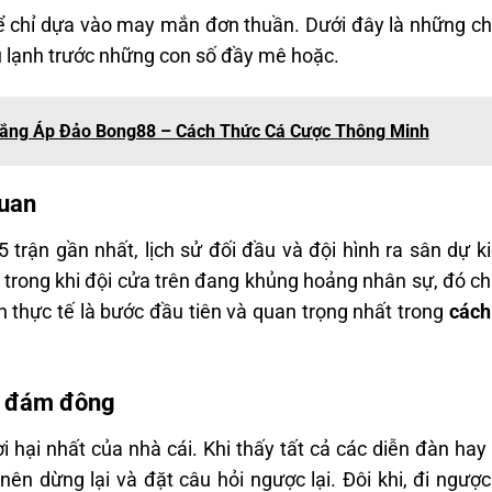
hể chỉ dựa vào may mắn đơn thuần. Dưới đây là những ch
u lạnh trước những con số đầy mê hoặc.
ắng Áp Đảo Bong88 – Cách Thức Cá Cược Thông Minh
quan
 trận gần nhất, lịch sử đối đầu và đội hình ra sân dự ki
 trong khi đội cửa trên đang khủng hoảng nhân sự, đó ch
in thực tế là bước đầu tiên và quan trọng nhất trong
cách
ng đám đông
i hại nhất của nhà cái. Khi thấy tất cả các diễn đàn hay 
ên dừng lại và đặt câu hỏi ngược lại. Đôi khi, đi ngược