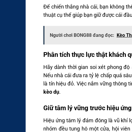
Để chiến thắng nhà cái, bạn không t
thuật cụ thể giúp bạn giữ được cái đầ
Người chơi BONG88 đang đọc:
Kèo Th
Phân tích thực lực thật khách 
Hãy dành thời gian soi xét phong độ 5
Nếu nhà cái đưa ra tỷ lệ chấp quá sâu
là tín hiệu đỏ. Việc nắm vững thông t
kèo dụ
.
Giữ tâm lý vững trước hiệu ứ
Hiệu ứng tâm lý đám đông là vũ khí lợ
nhóm đều tung hô một cửa, hội viên n