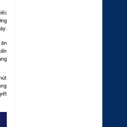
iếc
ởng
ây:
 ăn
cẩn
ạng
hút
ăng
yết