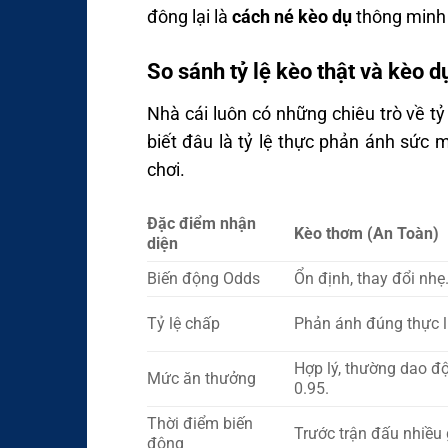
đông lại là
cách né kèo dụ
thông minh n
So sánh tỷ lệ kèo thật và kèo d
Nhà cái luôn có những chiêu trò về t
biết đâu là tỷ lệ thực phản ánh sức
chơi.
Đặc điểm nhận
Kèo thơm (An Toàn)
diện
Biến động Odds
Ổn định, thay đổi nhẹ
Tỷ lệ chấp
Phản ánh đúng thực l
Hợp lý, thường dao đ
Mức ăn thưởng
0.95.
Thời điểm biến
Trước trận đấu nhiều 
động