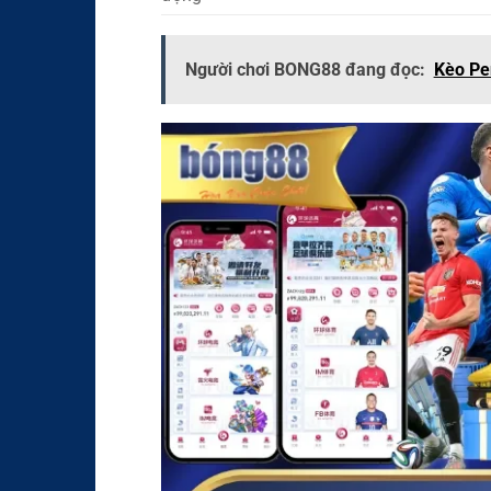
Người chơi BONG88 đang đọc:
Kèo Pe