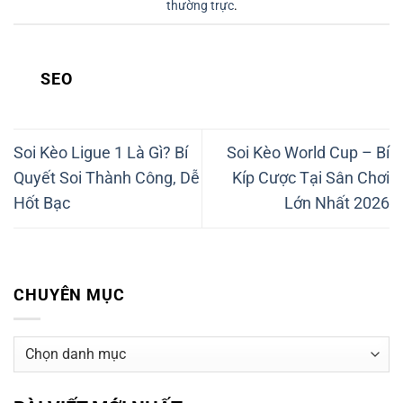
thường trực
.
SEO
Soi Kèo Ligue 1 Là Gì? Bí
Soi Kèo World Cup – Bí
Quyết Soi Thành Công, Dễ
Kíp Cược Tại Sân Chơi
Hốt Bạc
Lớn Nhất 2026
CHUYÊN MỤC
CHUYÊN
MỤC