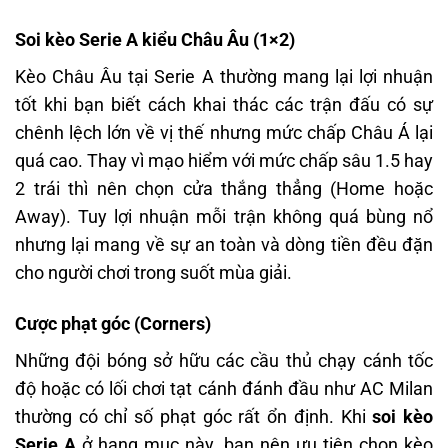
Soi kèo Serie A kiểu Châu Âu (1×2)
Kèo Châu Âu tại Serie A thường mang lại lợi nhuận
tốt khi bạn biết cách khai thác các trận đấu có sự
chênh lệch lớn về vị thế nhưng mức chấp Châu Á lại
quá cao. Thay vì mạo hiểm với mức chấp sâu 1.5 hay
2 trái thì nên chọn cửa thắng thẳng (Home hoặc
Away). Tuy lợi nhuận mỗi trận không quá bùng nổ
nhưng lại mang về sự an toàn và dòng tiền đều đặn
cho người chơi trong suốt mùa giải.
Cược phạt góc (Corners)
Những đội bóng sở hữu các cầu thủ chạy cánh tốc
độ hoặc có lối chơi tạt cánh đánh đầu như AC Milan
thường có chỉ số phạt góc rất ổn định. Khi
soi kèo
Serie A
ở hạng mục này, bạn nên ưu tiên chọn kèo