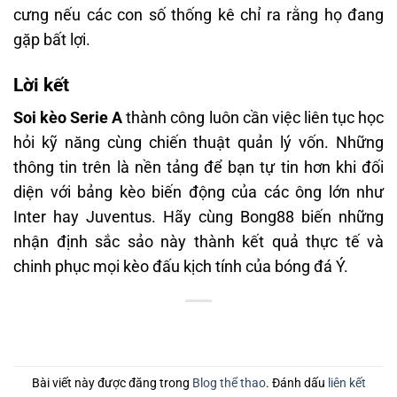
cưng nếu các con số thống kê chỉ ra rằng họ đang
gặp bất lợi.
Lời kết
Soi kèo Serie A
thành công luôn cần việc liên tục học
hỏi kỹ năng cùng chiến thuật quản lý vốn. Những
thông tin trên là nền tảng để bạn tự tin hơn khi đối
diện với bảng kèo biến động của các ông lớn như
Inter hay Juventus. Hãy cùng Bong88 biến những
nhận định sắc sảo này thành kết quả thực tế và
chinh phục mọi kèo đấu kịch tính của bóng đá Ý.
Bài viết này được đăng trong
Blog thể thao
. Đánh dấu
liên kết