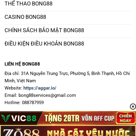
THỂ THAO BONG88
CASINO BONG88
CHÍNH SÁCH BẢO MẬT BONG88
ĐIỀU KIỆN ĐIỀU KHOẢN BONG88
LIÊN HỆ BONG88
Địa chỉ: 31A Nguyễn Trung Trực, Phường 5, Bình Thạnh, Hồ Chí
Minh, Việt Nam
Website:
https://aggar.io/
Email:
bong88services@gmail.com
Hotline: 088787959
CEO Trần Thế Anh
#Bong88 #nhà_cái_bong88 #viva_bong88