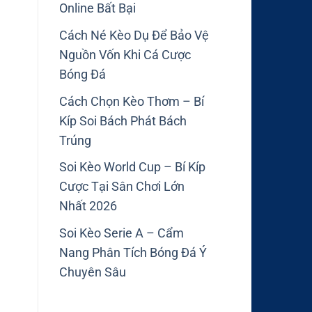
Online Bất Bại
Cách Né Kèo Dụ Để Bảo Vệ
Nguồn Vốn Khi Cá Cược
Bóng Đá
Cách Chọn Kèo Thơm – Bí
Kíp Soi Bách Phát Bách
Trúng
Soi Kèo World Cup – Bí Kíp
Cược Tại Sân Chơi Lớn
Nhất 2026
Soi Kèo Serie A – Cẩm
Nang Phân Tích Bóng Đá Ý
Chuyên Sâu