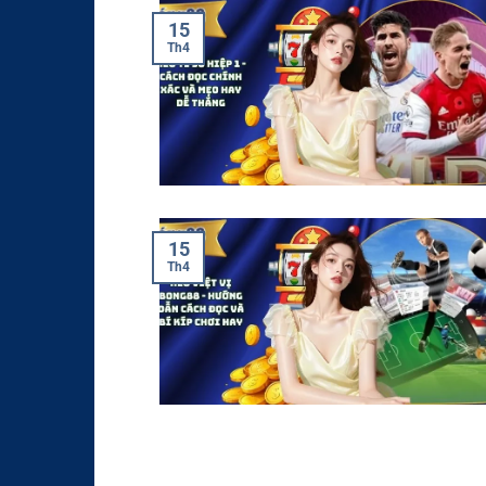
15
Th4
15
Th4