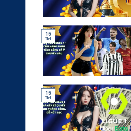
15
Th4
15
Th4