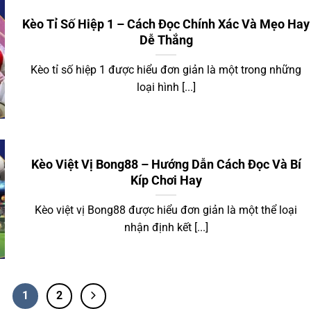
Kèo Tỉ Số Hiệp 1 – Cách Đọc Chính Xác Và Mẹo Hay
Dễ Thắng
Kèo tỉ số hiệp 1 được hiểu đơn giản là một trong những
loại hình [...]
Kèo Việt Vị Bong88 – Hướng Dẫn Cách Đọc Và Bí
Kíp Chơi Hay
Kèo việt vị Bong88 được hiểu đơn giản là một thể loại
nhận định kết [...]
1
2