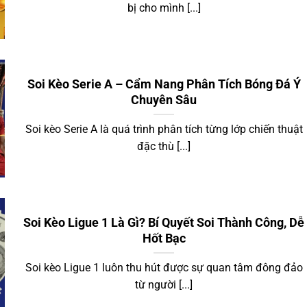
bị cho mình [...]
Soi Kèo Serie A – Cẩm Nang Phân Tích Bóng Đá Ý
Chuyên Sâu
Soi kèo Serie A là quá trình phân tích từng lớp chiến thuật
đặc thù [...]
Soi Kèo Ligue 1 Là Gì? Bí Quyết Soi Thành Công, Dễ
Hốt Bạc
Soi kèo Ligue 1 luôn thu hút được sự quan tâm đông đảo
từ người [...]