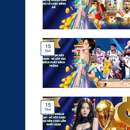
15
Th4
15
Th4