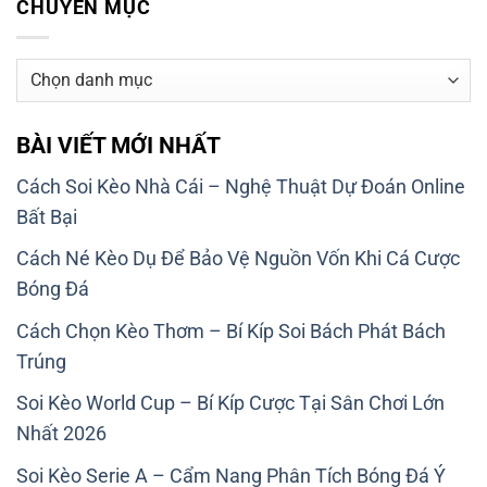
CHUYÊN MỤC
CHUYÊN
MỤC
BÀI VIẾT MỚI NHẤT
Cách Soi Kèo Nhà Cái – Nghệ Thuật Dự Đoán Online
Bất Bại
Cách Né Kèo Dụ Để Bảo Vệ Nguồn Vốn Khi Cá Cược
Bóng Đá
Cách Chọn Kèo Thơm – Bí Kíp Soi Bách Phát Bách
Trúng
Soi Kèo World Cup – Bí Kíp Cược Tại Sân Chơi Lớn
Nhất 2026
Soi Kèo Serie A – Cẩm Nang Phân Tích Bóng Đá Ý