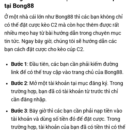
tại Bong88
Ở một nhà cái lớn như Bong88 thì các bạn không chỉ
có thể đặt cược kèo C2 mà còn học thêm được rất
nhiều mẹo hay từ bài hướng dẫn trong chuyên mục
tin tức. Ngay bây giờ, chúng tôi sẽ hướng dẫn các
bạn cách đặt cược cho kèo cúp C2.
Bước 1
: Đầu tiên, các bạn cần phải kiếm đường
link để có thể truy cập vào trang chủ của Bong88.
Bước 2
: Mở một tài khoản tại mục đăng ký. Trong
trường hợp, bạn đã có tài khoản từ trước thì chỉ
cần đăng nhập.
Bước 3
: Bây giờ thì các bạn cần phải nạp tiền vào
tài khoản và dùng số tiền đó để đặt cược. Trong
trường hợp, tài khoản của bạn đã có tiền thì có thể