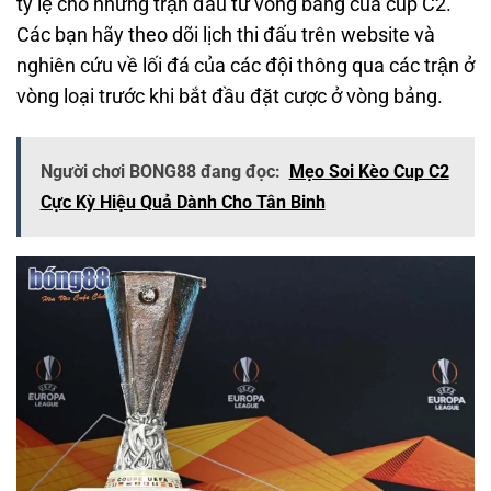
tỷ lệ cho những trận đấu từ vòng bảng của cúp C2.
Các bạn hãy theo dõi lịch thi đấu trên website và
nghiên cứu về lối đá của các đội thông qua các trận ở
vòng loại trước khi bắt đầu đặt cược ở vòng bảng.
Người chơi BONG88 đang đọc:
Mẹo Soi Kèo Cup C2
Cực Kỳ Hiệu Quả Dành Cho Tân Binh