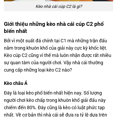
Kèo nhà cái cúp C2 là gì?
Giới thiệu những kèo nhà cái cúp C2 phổ
biến nhất
Bởi vì một suất đá chính tại C1 mà những trận đấu
nằm trong khuôn khổ của giải này cực kỳ khốc liệt.
Kèo cúp C2 cũng vì thế mà luôn nhận được rất nhiều
sự quan tâm của người chơi. Vậy nhà cái thường
cung cấp những loại kèo C2 nào?
Kèo châu Á
Đây là loại kèo phổ biến nhất hiện nay. Số lượng
người chơi kèo chấp trong khuôn khổ giải đấu này
chiếm đến 80%. Đây cũng là kèo có luật phức tạp
nhất. Về cơ bản thì nhà cái sẽ đưa ra tỷ lệ dựa trên