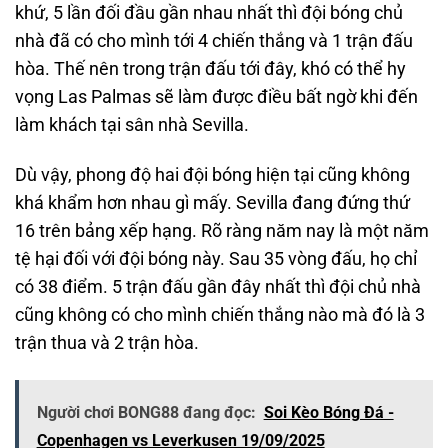
khứ, 5 lần đối đầu gần nhau nhất thì đội bóng chủ
nhà đã có cho mình tới 4 chiến thắng và 1 trận đấu
hòa. Thế nên trong trận đấu tới đây, khó có thể hy
vọng Las Palmas sẽ làm được điều bất ngờ khi đến
làm khách tại sân nhà Sevilla.
Dù vậy, phong độ hai đội bóng hiện tại cũng không
khá khẩm hơn nhau gì mấy. Sevilla đang đứng thứ
16 trên bảng xếp hạng. Rõ ràng năm nay là một năm
tệ hại đối với đội bóng này. Sau 35 vòng đấu, họ chỉ
có 38 điểm. 5 trận đấu gần đây nhất thì đội chủ nhà
cũng không có cho mình chiến thắng nào mà đó là 3
trận thua và 2 trận hòa.
Người chơi BONG88 đang đọc:
Soi Kèo Bóng Đá -
Copenhagen vs Leverkusen 19/09/2025