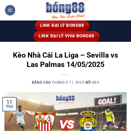
Bỏ
qua
nội
LINK ĐẠI LÝ BONG88
dung
LINK ĐẠI LÝ VIVA BONG88
Kèo Nhà Cái La Liga – Sevilla vs
Las Palmas 14/05/2025
ĐĂNG VÀO
THÁNG 5 11, 2025
BỞI
SEO
11
Th5