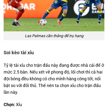
Las Palmas cần thắng để trụ hạng
Soi kèo tài xỉu
Tỷ lệ tài xỉu cho trận đấu này đang được nhà cái để ở
mức 2.5 bàn. Nếu xét về phong độ, lối chơi thì cả hai
đội bóng đều không có cho mình hàng công tốt, nổi
bật so với đối thủ. Thế nên ta chọn xỉu cho trận đấu
lần này.
Chọn:
Xỉu