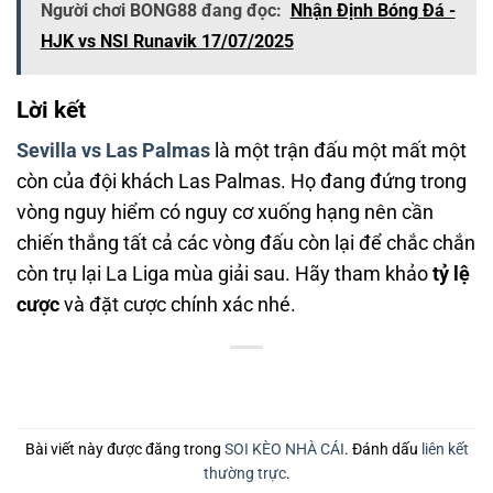
Người chơi BONG88 đang đọc:
Nhận Định Bóng Đá -
HJK vs NSI Runavik 17/07/2025
Lời kết
Sevilla vs Las Palmas
là một trận đấu một mất một
còn của đội khách Las Palmas. Họ đang đứng trong
vòng nguy hiểm có nguy cơ xuống hạng nên cần
chiến thắng tất cả các vòng đấu còn lại để chắc chắn
còn trụ lại La Liga mùa giải sau. Hãy tham khảo
tỷ lệ
cược
và đặt cược chính xác nhé.
Bài viết này được đăng trong
SOI KÈO NHÀ CÁI
. Đánh dấu
liên kết
thường trực
.