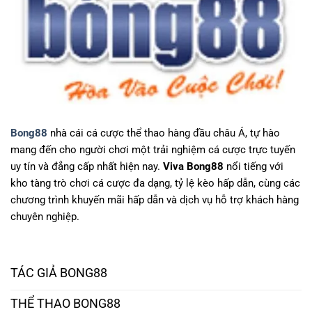
Bong88
nhà cái cá cược thể thao hàng đầu châu Á, tự hào
mang đến cho người chơi một trải nghiệm cá cược trực tuyến
uy tín và đẳng cấp nhất hiện nay.
Viva Bong88
nổi tiếng với
kho tàng trò chơi cá cược đa dạng, tỷ lệ kèo hấp dẫn, cùng các
chương trình khuyến mãi hấp dẫn và dịch vụ hỗ trợ khách hàng
chuyên nghiệp.
TÁC GIẢ BONG88
THỂ THAO BONG88