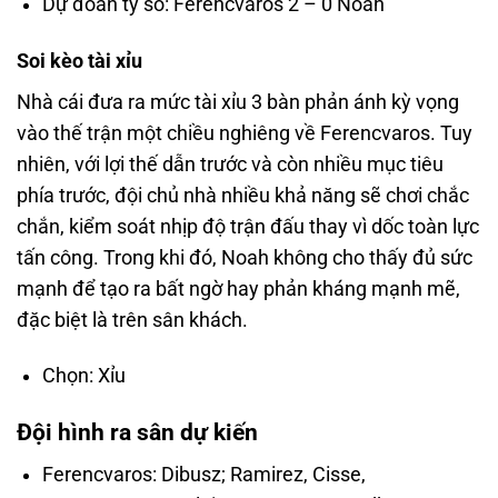
Dự đoán tỷ số: Ferencvaros 2 – 0 Noah
Soi kèo tài xỉu
Nhà cái đưa ra mức tài xỉu 3 bàn phản ánh kỳ vọng
vào thế trận một chiều nghiêng về Ferencvaros. Tuy
nhiên, với lợi thế dẫn trước và còn nhiều mục tiêu
phía trước, đội chủ nhà nhiều khả năng sẽ chơi chắc
chắn, kiểm soát nhịp độ trận đấu thay vì dốc toàn lực
tấn công. Trong khi đó, Noah không cho thấy đủ sức
mạnh để tạo ra bất ngờ hay phản kháng mạnh mẽ,
đặc biệt là trên sân khách.
Chọn: Xỉu
Đội hình ra sân dự kiến
Ferencvaros: Dibusz; Ramirez, Cisse,