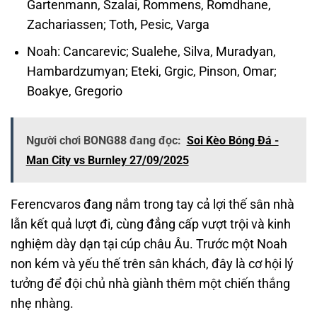
Gartenmann, Szalai, Rommens, Romdhane,
Zachariassen; Toth, Pesic, Varga
Noah: Cancarevic; Sualehe, Silva, Muradyan,
Hambardzumyan; Eteki, Grgic, Pinson, Omar;
Boakye, Gregorio
Người chơi BONG88 đang đọc:
Soi Kèo Bóng Đá -
Man City vs Burnley 27/09/2025
Ferencvaros đang nắm trong tay cả lợi thế sân nhà
lẫn kết quả lượt đi, cùng đẳng cấp vượt trội và kinh
nghiệm dày dạn tại cúp châu Âu. Trước một Noah
non kém và yếu thế trên sân khách, đây là cơ hội lý
tưởng để đội chủ nhà giành thêm một chiến thắng
nhẹ nhàng.