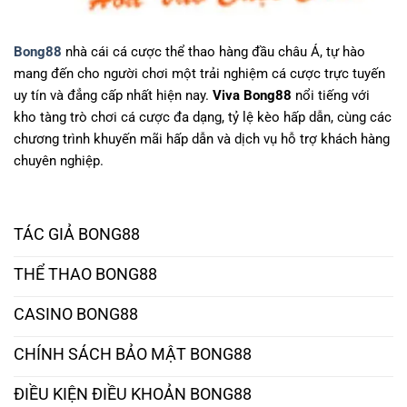
Bong88
nhà cái cá cược thể thao hàng đầu châu Á, tự hào
mang đến cho người chơi một trải nghiệm cá cược trực tuyến
uy tín và đẳng cấp nhất hiện nay.
Viva Bong88
nổi tiếng với
kho tàng trò chơi cá cược đa dạng, tỷ lệ kèo hấp dẫn, cùng các
chương trình khuyến mãi hấp dẫn và dịch vụ hỗ trợ khách hàng
chuyên nghiệp.
TÁC GIẢ BONG88
THỂ THAO BONG88
CASINO BONG88
CHÍNH SÁCH BẢO MẬT BONG88
ĐIỀU KIỆN ĐIỀU KHOẢN BONG88