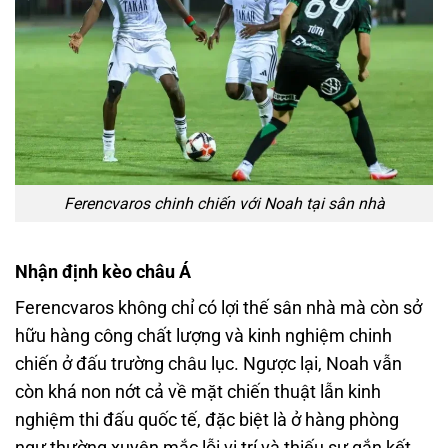
Ferencvaros chinh chiến với Noah tại sân nhà
Nhận định kèo châu Á
Ferencvaros không chỉ có lợi thế sân nhà mà còn sở
hữu hàng công chất lượng và kinh nghiệm chinh
chiến ở đấu trường châu lục. Ngược lại, Noah vẫn
còn khá non nớt cả về mặt chiến thuật lẫn kinh
nghiệm thi đấu quốc tế, đặc biệt là ở hàng phòng