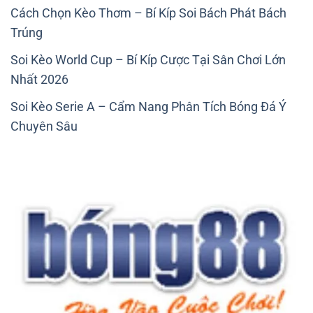
Cách Chọn Kèo Thơm – Bí Kíp Soi Bách Phát Bách
Trúng
Soi Kèo World Cup – Bí Kíp Cược Tại Sân Chơi Lớn
Nhất 2026
Soi Kèo Serie A – Cẩm Nang Phân Tích Bóng Đá Ý
Chuyên Sâu