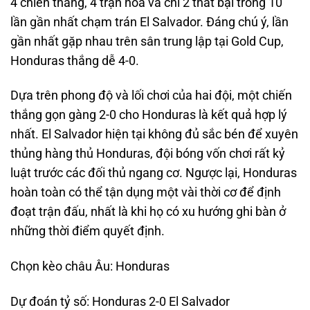
4 chiến thắng, 4 trận hòa và chỉ 2 thất bại trong 10
lần gần nhất chạm trán El Salvador. Đáng chú ý, lần
gần nhất gặp nhau trên sân trung lập tại Gold Cup,
Honduras thắng dễ 4-0.
Dựa trên phong độ và lối chơi của hai đội, một chiến
thắng gọn gàng 2-0 cho Honduras là kết quả hợp lý
nhất. El Salvador hiện tại không đủ sắc bén để xuyên
thủng hàng thủ Honduras, đội bóng vốn chơi rất kỷ
luật trước các đối thủ ngang cơ. Ngược lại, Honduras
hoàn toàn có thể tận dụng một vài thời cơ để định
đoạt trận đấu, nhất là khi họ có xu hướng ghi bàn ở
những thời điểm quyết định.
Chọn kèo châu Âu: Honduras
Dự đoán tỷ số: Honduras 2-0 El Salvador