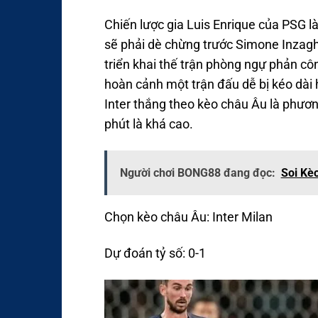
Chiến lược gia Luis Enrique của PSG là
sẽ phải dè chừng trước Simone Inzaghi
triển khai thế trận phòng ngự phản cô
hoàn cảnh một trận đấu dễ bị kéo dài
Inter thắng theo kèo châu Âu là phươn
phút là khá cao.
Người chơi BONG88 đang đọc:
Soi Kèo
Chọn kèo châu Âu: Inter Milan
Dự đoán tỷ số: 0-1