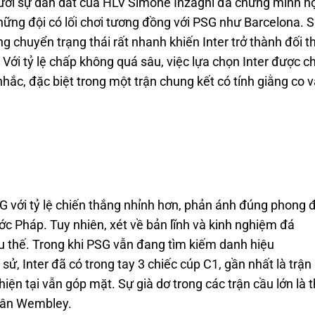
dưới sự dẫn dắt của HLV Simone Inzaghi đã chứng minh h
những đội có lối chơi tương đồng với PSG như Barcelona. 
 chuyển trạng thái rất nhanh khiến Inter trở thành đối t
. Với tỷ lệ chấp không quá sâu, việc lựa chọn Inter được c
ắc, đặc biệt trong một trận chung kết có tính giằng co v
 với tỷ lệ chiến thắng nhỉnh hơn, phản ánh đúng phong 
ớc Pháp. Tuy nhiên, xét về bản lĩnh và kinh nghiệm đá
 ưu thế. Trong khi PSG vẫn đang tìm kiếm danh hiệu
ử, Inter đã có trong tay 3 chiếc cúp C1, gần nhất là trận
ện tại vẫn góp mặt. Sự già dơ trong các trận cầu lớn là 
 sân Wembley.