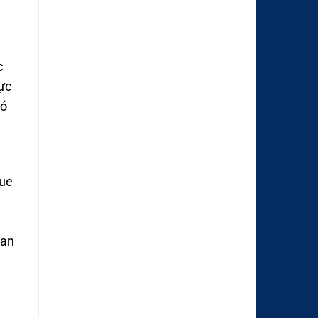
c
ực
có
gue
u
 an