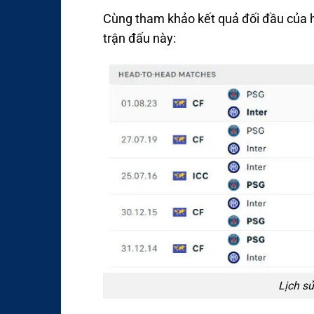
Cùng tham khảo kết quả đối đầu của ha
trận đấu này:
Lịch sử