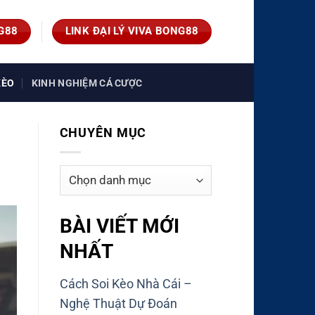
NG88
LINK ĐẠI LÝ VIVA BONG88
KÈO
KINH NGHIỆM CÁ CƯỢC
CHUYÊN MỤC
CHUYÊN
MỤC
BÀI VIẾT MỚI
NHẤT
Cách Soi Kèo Nhà Cái –
Nghệ Thuật Dự Đoán