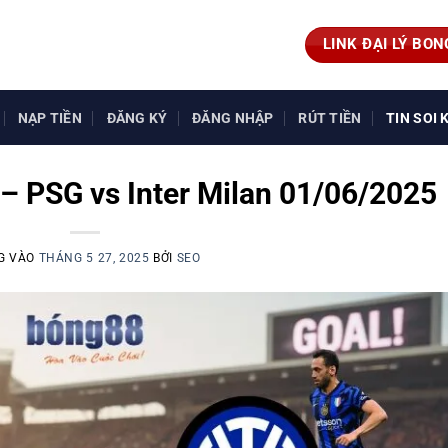
LINK ĐẠI LÝ BO
NẠP TIỀN
ĐĂNG KÝ
ĐĂNG NHẬP
RÚT TIỀN
TIN SOI 
– PSG vs Inter Milan 01/06/2025
G VÀO
THÁNG 5 27, 2025
BỞI
SEO