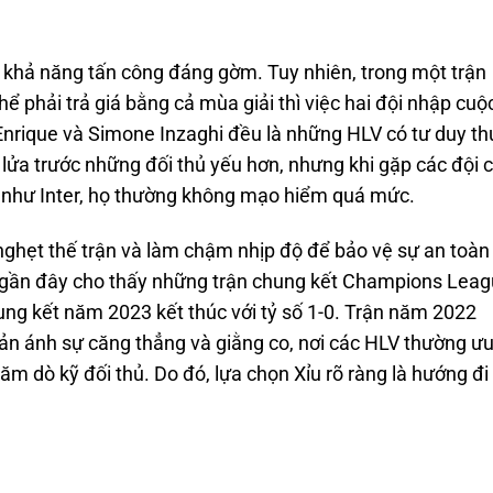
i khả năng tấn công đáng gờm. Tuy nhiên, trong một trận
ể phải trả giá bằng cả mùa giải thì việc hai đội nhập cuộ
 Enrique và Simone Inzaghi đều là những HLV có tư duy th
 lửa trước những đối thủ yếu hơn, nhưng khi gặp các đội 
 như Inter, họ thường không mạo hiểm quá mức.
p nghẹt thế trận và làm chậm nhịp độ để bảo vệ sự an toàn
 gần đây cho thấy những trận chung kết Champions Lea
ng kết năm 2023 kết thúc với tỷ số 1-0. Trận năm 2022
hản ánh sự căng thẳng và giằng co, nơi các HLV thường ư
hăm dò kỹ đối thủ. Do đó, lựa chọn Xỉu rõ ràng là hướng đi