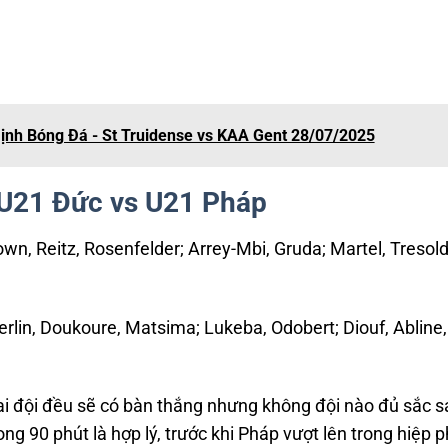
ịnh Bóng Đá - St Truidense vs KAA Gent 28/07/2025
U21 Đức vs U21 Pháp
rown, Reitz, Rosenfelder; Arrey-Mbi, Gruda; Martel, Tresold
 Merlin, Doukoure, Matsima; Lukeba, Odobert; Diouf, Abline,
hai đội đều sẽ có bàn thắng nhưng không đội nào đủ sắc s
ng 90 phút là hợp lý, trước khi Pháp vượt lên trong hiệp 