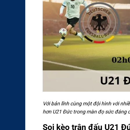
Với bản lĩnh cùng một đội hình với nhi
hơn U21 Đức trong màn đọ sức đáng ch
Soi kèo trận đấu U21 Đ