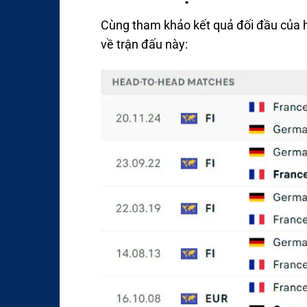
Cùng tham khảo kết quả đối đầu của h
về trận đấu này: