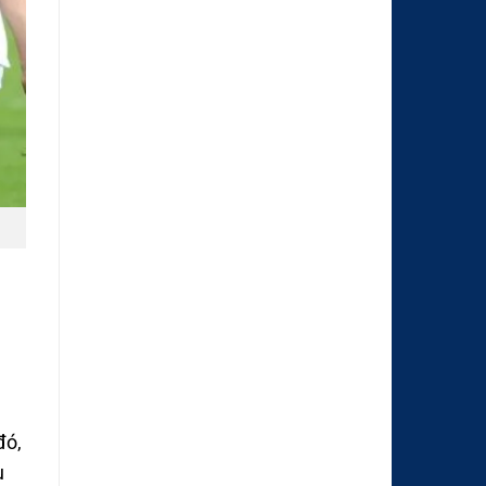
đó,
u