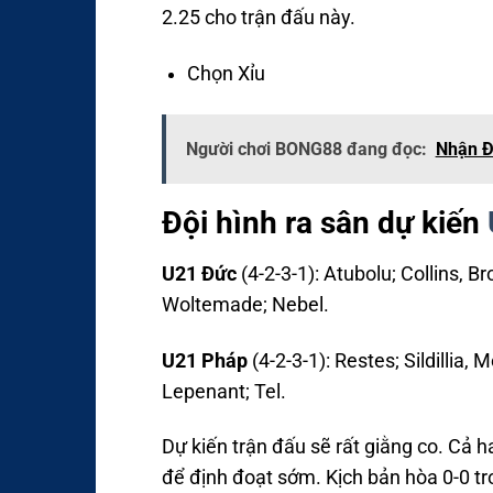
2.25 cho trận đấu này.
Chọn Xỉu
Người chơi BONG88 đang đọc:
Nhận Đ
Đội hình ra sân dự kiến
U21 Đức
(4-2-3-1): Atubolu; Collins, B
Woltemade; Nebel.
U21 Pháp
(4-2-3-1): Restes; Sildillia,
Lepenant; Tel.
Dự kiến trận đấu sẽ rất giằng co. Cả 
để định đoạt sớm. Kịch bản hòa 0-0 tro