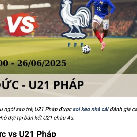
ều ngôi sao trẻ, U21 Pháp được
soi kèo nhà cái
đánh giá c
ờ đợi tại bán kết U21 châu Âu.
ức vs U21 Pháp