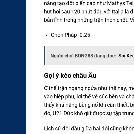
năng tạo đột biến cao như Mathys Tel
hụt hơi sau 120 phút đấu với Italia l
bản lĩnh trong những trận then chốt. V
Chọn Pháp -0.25
Người chơi BONG88 đang đọc:
Soi Kè
Gợi ý kèo châu Âu
Ở thế trận ngang ngửa như thế này, mộ
vào hiệp phụ, lợi thế về sức bền và c
thấy khả năng bùng nổ khi cần thiết, 
đó, U21 Đức khó giữ được sự tập trung
Lịch sử đối đầu giữa hai đội cũng khôn