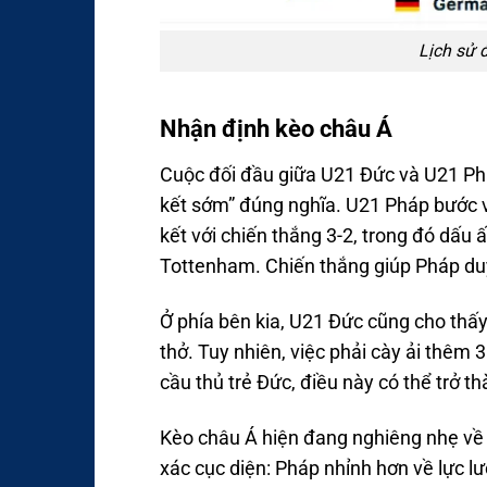
Lịch sử 
Nhận định kèo châu Á
Cuộc đối đầu giữa U21 Đức và U21 Pháp
kết sớm” đúng nghĩa. U21 Pháp bước v
kết với chiến thắng 3-2, trong đó dấu
Tottenham. Chiến thắng giúp Pháp duy t
Ở phía bên kia, U21 Đức cũng cho thấy 
thở. Tuy nhiên, việc phải cày ải thêm 
cầu thủ trẻ Đức, điều này có thể trở t
Kèo châu Á hiện đang nghiêng nhẹ về
xác cục diện: Pháp nhỉnh hơn về lực lư