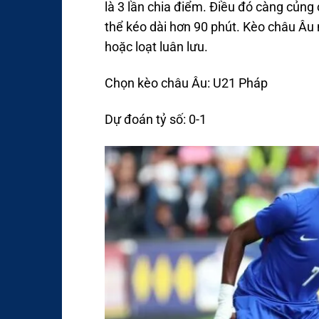
là 3 lần chia điểm. Điều đó càng củng
thể kéo dài hơn 90 phút. Kèo châu Âu 
hoặc loạt luân lưu.
Chọn kèo châu Âu: U21 Pháp
Dự đoán tỷ số: 0-1