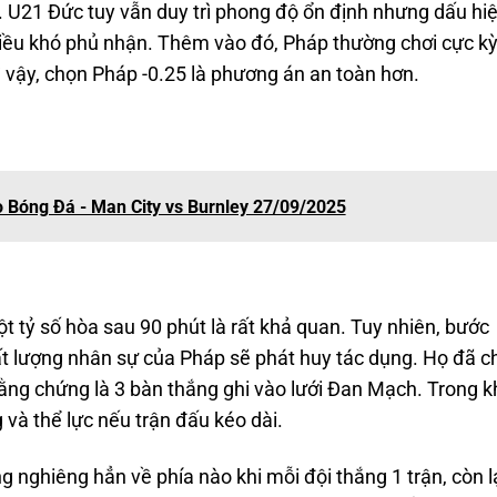
. U21 Đức tuy vẫn duy trì phong độ ổn định nhưng dấu hi
à điều khó phủ nhận. Thêm vào đó, Pháp thường chơi cực k
ì vậy, chọn Pháp -0.25 là phương án an toàn hơn.
o Bóng Đá - Man City vs Burnley 27/09/2025
t tỷ số hòa sau 90 phút là rất khả quan. Tuy nhiên, bước
hất lượng nhân sự của Pháp sẽ phát huy tác dụng. Họ đã c
bằng chứng là 3 bàn thắng ghi vào lưới Đan Mạch. Trong k
 và thể lực nếu trận đấu kéo dài.
g nghiêng hẳn về phía nào khi mỗi đội thắng 1 trận, còn l