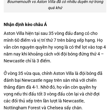
Bournemouth vs Aston Villa đã có nhiều duyên nợ trong
quá khứ
Nhận định kèo châu Á
Aston Villa hiện tại sau 35 vòng đấu đang có cho
mình 60 điểm và vị trí thứ 7 trên bảng xếp hạng. Họ
vẫn còn nguyên quyền hy vọng là có thể lọt vào top 4
năm nay khi khoảng cách với đội bóng đứng thứ 4 –
Newcastle chỉ là 3 điểm.
Ở vòng 35 vừa qua, chính Aston Villa là đội bóng đã
đánh bại Newcastle ngay trên sân nhà với chiến
thắng đậm đà 4-1. Nhờ đó, họ vẫn còn quyền hy
vọng nếu thi đấu tốt 3 vòng đấu còn lại và chờ đợi
các đối thủ xếp trên lần lượt là Newcastle,
Nottingham Forest và Chelsea sẩy chân.