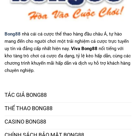
Bong88
nhà cái cá cược thể thao hàng đầu châu Á, tự hào
mang đến cho người chơi một trải nghiệm cá cược trực tuyến
uy tín và đẳng cấp nhất hiện nay.
Viva Bong88
nổi tiếng với
kho tàng trò chơi cá cược đa dạng, tỷ lệ kèo hấp dẫn, cùng các
chương trình khuyến mãi hấp dẫn và dịch vụ hỗ trợ khách hàng
chuyên nghiệp.
TÁC GIẢ BONG88
THỂ THAO BONG88
CASINO BONG88
CHÍNH SÁCH BẢO MẬT BONG88