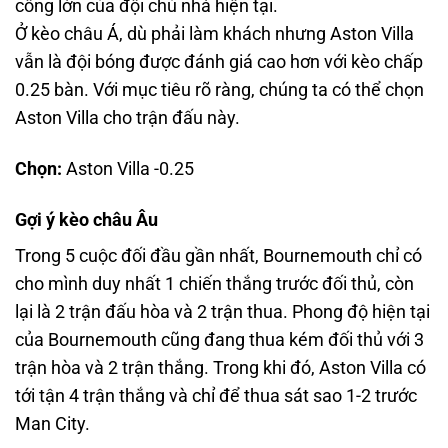
công lớn của đội chủ nhà hiện tại.
Ở kèo châu Á, dù phải làm khách nhưng Aston Villa
vẫn là đội bóng được đánh giá cao hơn với kèo chấp
0.25 bàn. Với mục tiêu rõ ràng, chúng ta có thể chọn
Aston Villa cho trận đấu này.
Chọn:
Aston Villa -0.25
Gợi ý kèo châu Âu
Trong 5 cuộc đối đầu gần nhất, Bournemouth chỉ có
cho mình duy nhất 1 chiến thắng trước đối thủ, còn
lại là 2 trận đấu hòa và 2 trận thua. Phong độ hiện tại
của Bournemouth cũng đang thua kém đối thủ với 3
trận hòa và 2 trận thắng. Trong khi đó, Aston Villa có
tới tận 4 trận thắng và chỉ để thua sát sao 1-2 trước
Man City.