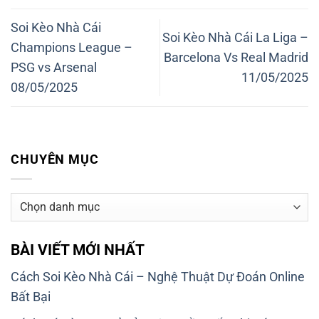
Soi Kèo Nhà Cái
Soi Kèo Nhà Cái La Liga –
Champions League –
Barcelona Vs Real Madrid
PSG vs Arsenal
11/05/2025
08/05/2025
CHUYÊN MỤC
CHUYÊN
MỤC
BÀI VIẾT MỚI NHẤT
Cách Soi Kèo Nhà Cái – Nghệ Thuật Dự Đoán Online
Bất Bại