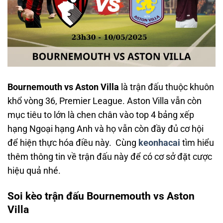
Bournemouth vs Aston Villa
là trận đấu thuộc khuôn
khổ vòng 36, Premier League. Aston Villa vẫn còn
mục tiêu to lớn là chen chân vào top 4 bảng xếp
hạng Ngoại hạng Anh và họ vẫn còn đầy đủ cơ hội
để hiện thực hóa điều này. Cùng
keonhacai
tìm hiểu
thêm thông tin về trận đấu này để có cơ sở đặt cược
hiệu quả nhé.
Soi kèo trận đấu Bournemouth vs Aston
Villa