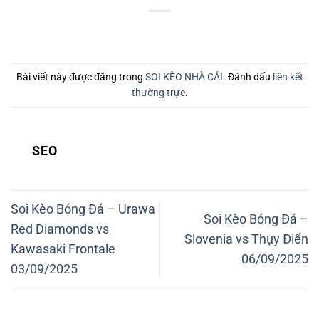
Bài viết này được đăng trong
SOI KÈO NHÀ CÁI
. Đánh dấu
liên kết
thường trực
.
SEO
Soi Kèo Bóng Đá – Urawa
Soi Kèo Bóng Đá –
Red Diamonds vs
Slovenia vs Thụy Điển
Kawasaki Frontale
06/09/2025
03/09/2025