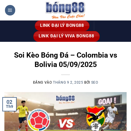
Bỏ
qua
nội
LINK ĐẠI LÝ BONG88
dung
LINK ĐẠI LÝ VIVA BONG88
Soi Kèo Bóng Đá – Colombia vs
Bolivia 05/09/2025
ĐĂNG VÀO
THÁNG 9 2, 2025
BỞI
SEO
02
Th9