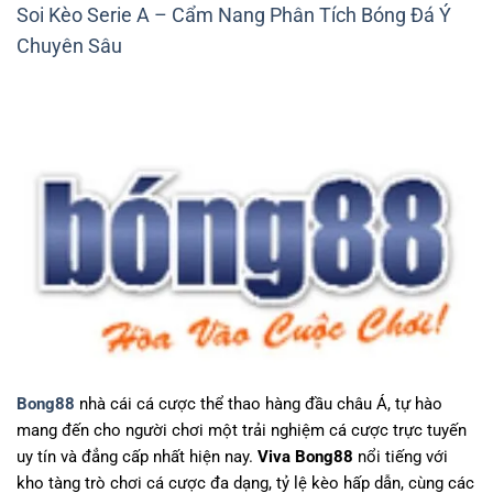
Soi Kèo Serie A – Cẩm Nang Phân Tích Bóng Đá Ý
Chuyên Sâu
Bong88
nhà cái cá cược thể thao hàng đầu châu Á, tự hào
mang đến cho người chơi một trải nghiệm cá cược trực tuyến
uy tín và đẳng cấp nhất hiện nay.
Viva Bong88
nổi tiếng với
kho tàng trò chơi cá cược đa dạng, tỷ lệ kèo hấp dẫn, cùng các