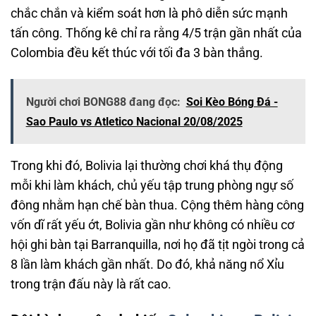
chắc chắn và kiểm soát hơn là phô diễn sức mạnh
tấn công. Thống kê chỉ ra rằng 4/5 trận gần nhất của
Colombia đều kết thúc với tối đa 3 bàn thắng.
Người chơi BONG88 đang đọc:
Soi Kèo Bóng Đá -
Sao Paulo vs Atletico Nacional 20/08/2025
Trong khi đó, Bolivia lại thường chơi khá thụ động
mỗi khi làm khách, chủ yếu tập trung phòng ngự số
đông nhằm hạn chế bàn thua. Cộng thêm hàng công
vốn dĩ rất yếu ớt, Bolivia gần như không có nhiều cơ
hội ghi bàn tại Barranquilla, nơi họ đã tịt ngòi trong cả
8 lần làm khách gần nhất. Do đó, khả năng nổ Xỉu
trong trận đấu này là rất cao.