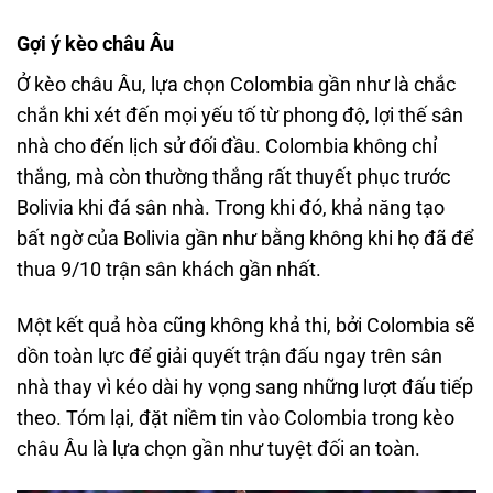
Gợi ý kèo châu Âu
Ở kèo châu Âu, lựa chọn Colombia gần như là chắc
chắn khi xét đến mọi yếu tố từ phong độ, lợi thế sân
nhà cho đến lịch sử đối đầu. Colombia không chỉ
thắng, mà còn thường thắng rất thuyết phục trước
Bolivia khi đá sân nhà. Trong khi đó, khả năng tạo
bất ngờ của Bolivia gần như bằng không khi họ đã để
thua 9/10 trận sân khách gần nhất.
Một kết quả hòa cũng không khả thi, bởi Colombia sẽ
dồn toàn lực để giải quyết trận đấu ngay trên sân
nhà thay vì kéo dài hy vọng sang những lượt đấu tiếp
theo. Tóm lại, đặt niềm tin vào Colombia trong kèo
châu Âu là lựa chọn gần như tuyệt đối an toàn.