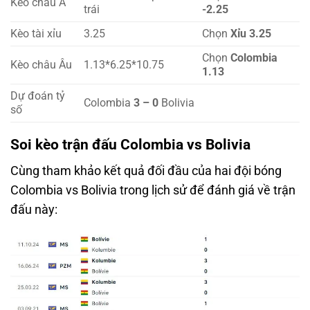
Kèo châu Á
trái
-2.25
Kèo tài xỉu
3.25
Chọn
Xỉu 3.25
Chọn
Colombia
Kèo châu Âu
1.13*6.25*10.75
1.13
Dự đoán tỷ
Colombia
3 – 0
Bolivia
số
Soi kèo trận đấu Colombia vs Bolivia
Cùng tham khảo kết quả đối đầu của hai đội bóng
Colombia vs Bolivia trong lịch sử để đánh giá về trận
đấu này: