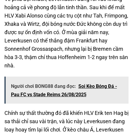
hoảng cả về phong độ lẫn tinh thần. Sau khi để mất
HLV Xabi Alonso cùng các trụ cột như Tah, Frimpong,
Xhaka và Wirtz, đội bóng nước Đức không còn duy trì
được sự ổn định vốn có. Ở mùa giải năm nay,
Leverkusen có thể thắng đậm Frankfurt hay
Sonnenhof Grossaspach, nhưng lại bị Bremen cầm
hòa 3-3, thậm chí thua Hoffenheim 1-2 ngay trên sân
nhà.
Người chơi BONG88 đang đọc:
Soi Kèo Bóng Đá -
Pau FC vs Stade Reims 26/08/2025
Chính sự thất thường đó đã khiến HLV Erik ten Hag bị
sa thải chỉ sau vài trận, và lúc này Leverkusen đang
loay hoay tìm lại lối chơi. Ở kèo châu Á, Leverkusen