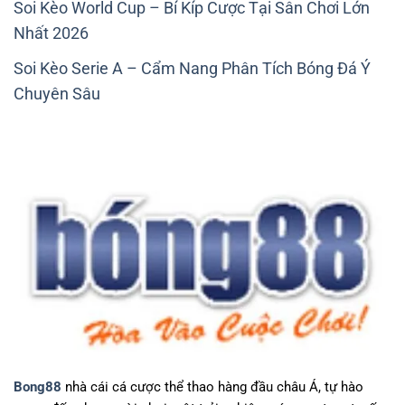
Soi Kèo World Cup – Bí Kíp Cược Tại Sân Chơi Lớn
Nhất 2026
Soi Kèo Serie A – Cẩm Nang Phân Tích Bóng Đá Ý
Chuyên Sâu
Bong88
nhà cái cá cược thể thao hàng đầu châu Á, tự hào