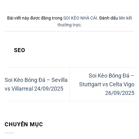
Bài viết này được đăng trong
SOI KÈO NHÀ CÁI
. Đánh dấu
liên kết
thường trực
.
SEO
Soi Kèo Bóng Đá –
Soi Kèo Bóng Đá – Sevilla
Stuttgart vs Celta Vigo
vs Villarreal 24/09/2025
26/09/2025
CHUYÊN MỤC