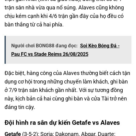
trận sân nhà vừa qua nổ súng. Alaves cũng không
chịu kém cạnh khi 4/6 trận gần đây của họ đều có
bàn thắng từ cả hai phía.
Người chơi BONG88 đang đọc:
Soi Kèo Bóng Đá -
Pau FC vs Stade Reims 26/08/2025
Đặc biệt, hàng công của Alaves thường biết cách tận
dụng cơ hội trong những chuyến làm khách, ghi bàn
ở 7/9 trận sân khách gần nhất. Với sự tương đồng
này, kịch bản cả hai cùng ghi bàn và cửa Tài trở nên
đáng tin cậy.
Đội hình ra sân dự kiến Getafe vs Alaves
Getafe
(3-5-2): Soria; Dakonam, Abqar, Duarte;