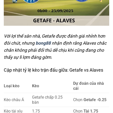
Với lợi thế sân nhà, Getafe được đánh giá nhỉnh hơn
đôi chút, nhưng
bong88
nhận định rằng Alaves chắc
chắn không phải đối thủ dễ chịu khi cũng đang cho
thấy sự lì lợm đáng gờm.
Cập nhật tỷ lệ kèo trận đấu giữa: Getafe vs Alaves
Dự đoán của nhà
Loại kèo
Kèo
cái
Getafe chấp 0.25
Kèo châu Á
Chọn
Getafe -0.25
bàn
Kèo tài xỉu
1.75
Chọn
Tài 1.75