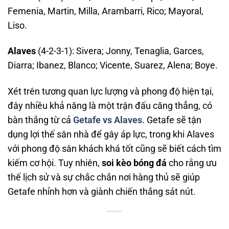
Femenia, Martin, Milla, Arambarri, Rico; Mayoral,
Liso.
Alaves
(4-2-3-1): Sivera; Jonny, Tenaglia, Garces,
Diarra; Ibanez, Blanco; Vicente, Suarez, Alena; Boye.
Xét trên tương quan lực lượng và phong độ hiện tại,
đây nhiều khả năng là một trận đấu căng thẳng, có
bàn thắng từ cả
Getafe vs Alaves
. Getafe sẽ tận
dụng lợi thế sân nhà để gây áp lực, trong khi Alaves
với phong độ sân khách khá tốt cũng sẽ biết cách tìm
kiếm cơ hội. Tuy nhiên,
soi kèo bóng đá
cho rằng ưu
thế lịch sử và sự chắc chắn nơi hàng thủ sẽ giúp
Getafe nhỉnh hơn và giành chiến thắng sát nút.