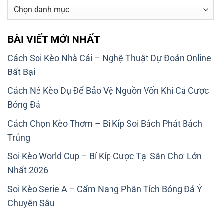
CHUYÊN
MỤC
BÀI VIẾT MỚI NHẤT
Cách Soi Kèo Nhà Cái – Nghệ Thuật Dự Đoán Online
Bất Bại
Cách Né Kèo Dụ Để Bảo Vệ Nguồn Vốn Khi Cá Cược
Bóng Đá
Cách Chọn Kèo Thơm – Bí Kíp Soi Bách Phát Bách
Trúng
Soi Kèo World Cup – Bí Kíp Cược Tại Sân Chơi Lớn
Nhất 2026
Soi Kèo Serie A – Cẩm Nang Phân Tích Bóng Đá Ý
Chuyên Sâu