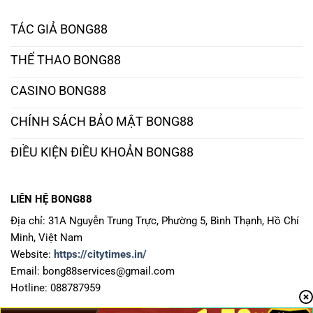
TÁC GIẢ BONG88
THỂ THAO BONG88
CASINO BONG88
CHÍNH SÁCH BẢO MẬT BONG88
ĐIỀU KIỆN ĐIỀU KHOẢN BONG88
LIÊN HỆ BONG88
Địa chỉ: 31A Nguyễn Trung Trực, Phường 5, Bình Thạnh, Hồ Chí
Minh, Việt Nam
Website:
https://citytimes.in/
Email:
bong88services@gmail.com
Hotline: 088787959