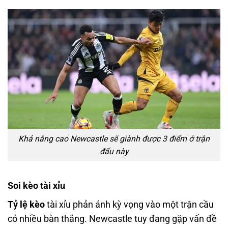
Khả năng cao Newcastle sẽ giành được 3 điểm ở trận
đấu này
Soi kèo tài xỉu
Tỷ lệ kèo
tài xỉu phản ánh kỳ vọng vào một trận cầu
có nhiều bàn thắng. Newcastle tuy đang gặp vấn đề