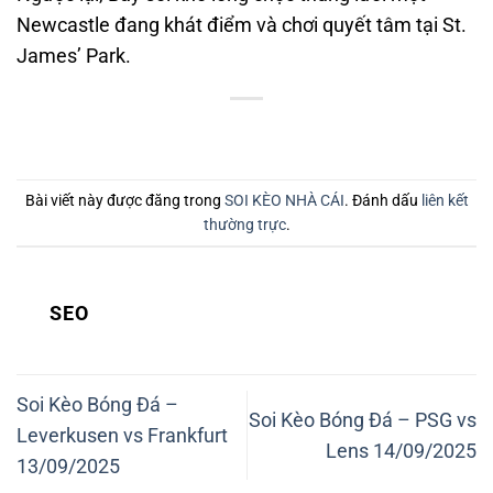
Newcastle đang khát điểm và chơi quyết tâm tại St.
James’ Park.
Bài viết này được đăng trong
SOI KÈO NHÀ CÁI
. Đánh dấu
liên kết
thường trực
.
SEO
Soi Kèo Bóng Đá –
Soi Kèo Bóng Đá – PSG vs
Leverkusen vs Frankfurt
Lens 14/09/2025
13/09/2025