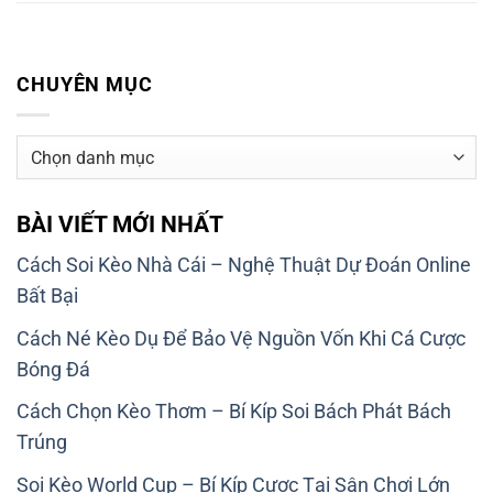
CHUYÊN MỤC
CHUYÊN
MỤC
BÀI VIẾT MỚI NHẤT
Cách Soi Kèo Nhà Cái – Nghệ Thuật Dự Đoán Online
Bất Bại
Cách Né Kèo Dụ Để Bảo Vệ Nguồn Vốn Khi Cá Cược
Bóng Đá
Cách Chọn Kèo Thơm – Bí Kíp Soi Bách Phát Bách
Trúng
Soi Kèo World Cup – Bí Kíp Cược Tại Sân Chơi Lớn