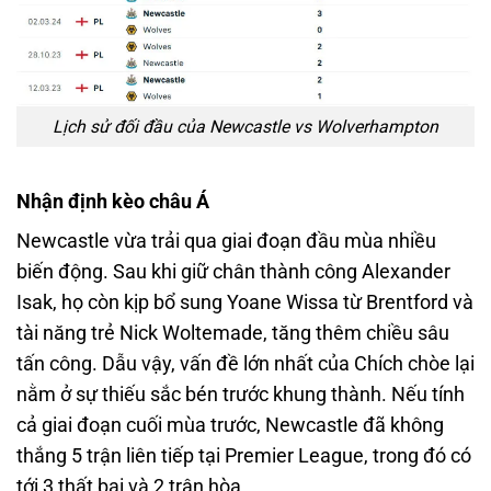
Lịch sử đối đầu của Newcastle vs Wolverhampton
Nhận định kèo châu Á
Newcastle vừa trải qua giai đoạn đầu mùa nhiều
biến động. Sau khi giữ chân thành công Alexander
Isak, họ còn kịp bổ sung Yoane Wissa từ Brentford và
tài năng trẻ Nick Woltemade, tăng thêm chiều sâu
tấn công. Dẫu vậy, vấn đề lớn nhất của Chích chòe lại
nằm ở sự thiếu sắc bén trước khung thành. Nếu tính
cả giai đoạn cuối mùa trước, Newcastle đã không
thắng 5 trận liên tiếp tại Premier League, trong đó có
tới 3 thất bại và 2 trận hòa.