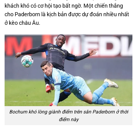
khách khó có cơ hội tạo bất ngờ. Một chiến thắng
cho Paderborn là kịch bản được dự đoán nhiều nhất
ở kèo châu Âu.
Bochum khó lòng giành điểm trên sân Paderborn ở thời
điểm này