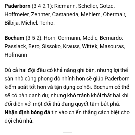
Paderborn
(3-4-2-1): Riemann, Scheller, Gotze,
Hoffmeier, Zehnter, Castaneda, Mehlem, Obermair,
Bilbija, Michel, Terho.
Bochum
(3-5-2): Horn; Oermann, Medic, Bernardo;
Passlack, Bero, Sissoko, Krauss, Wittek; Masouras,
Hofmann
Dù cả hai đội đều có khả năng ghi bàn, nhưng lợi thế
sân nhà cùng phong độ nhỉnh hơn sẽ giúp Paderborn
kiểm soát tốt hơn và tận dụng cơ hội. Bochum có thể
sẽ có bàn danh dự, nhưng khó tránh khỏi thất bại khi
đối diện với một đối thủ đang quyết tâm bứt phá.
Nhận định bóng đá
tin vào chiến thắng cách biệt cho
đội chủ nhà.