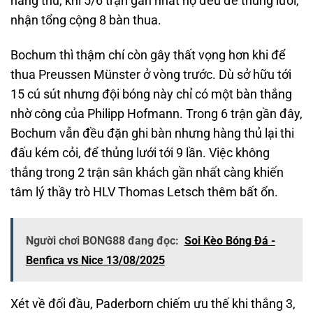
hàng thủ, khi 5/6 trận gần nhất họ đều để thủng lưới,
nhận tổng cộng 8 bàn thua.
Bochum thì thậm chí còn gây thất vọng hơn khi để
thua Preussen Münster ở vòng trước. Dù sở hữu tới
15 cú sút nhưng đội bóng này chỉ có một bàn thắng
nhờ công của Philipp Hofmann. Trong 6 trận gần đây,
Bochum vẫn đều đặn ghi bàn nhưng hàng thủ lại thi
đấu kém cỏi, để thủng lưới tới 9 lần. Việc không
thắng trong 2 trận sân khách gần nhất càng khiến
tâm lý thầy trò HLV Thomas Letsch thêm bất ổn.
Người chơi BONG88 đang đọc:
Soi Kèo Bóng Đá -
Benfica vs Nice 13/08/2025
Xét về đối đầu, Paderborn chiếm ưu thế khi thắng 3,