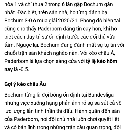
hòa 1 và chỉ thua 2 trong 6 lần gặp Bochum gần
nhất. Đặc biệt, trên sân nhà, họ từng đánh bại
Bochum 3-0 ở mùa giải 2020/21. Phong độ hiện tại
cũng cho thấy Paderborn đáng tin cậy hơn, khi họ
biết cách duy trì sự ổn định trước các đối thủ vừa
tầm. Ngược lại, Bochum đang đánh mất sự tự tin với
chuỗi trận sân khách nghèo nàn. Với kèo châu Á,
Paderborn là lựa chọn sáng cửa với
tỷ lệ kèo hôm
nay
là -0.5.
Gợi ý kèo châu Âu
Bochum từng là đội bóng ổn định tại Bundesliga
nhưng việc xuống hạng phản ánh rõ sự sa sút cả về
lực lượng lẫn tinh thần thi đấu. Hành quân đến sân
của Paderborn, nơi đội chủ nhà luôn chơi quyết liệt
và có bản lĩnh trong những trận cầu quan trọng, đội