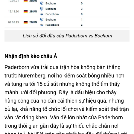
Lịch sử đối đầu của Paderborn vs Bochum
Nhận định kèo châu Á
Paderborn vừa trải qua trận hòa không bàn thắng
trước Nuremberg, nơi họ kiểm soát bóng nhiều hơn
và tung ra tới 15 cú sút nhưng không thể tìm thấy
mành lưới đối phương. Đây là dấu hiệu cho thấy
hàng công của họ cần cải thiện sự hiệu quả, nhưng
bù lại, khả năng tổ chức lối chơi và kiểm soát thế trận
vẫn rất đáng khen. Vấn đề lớn nhất của Paderborn
trong thời gian gần đây là sự thiếu chắc chắn nơi