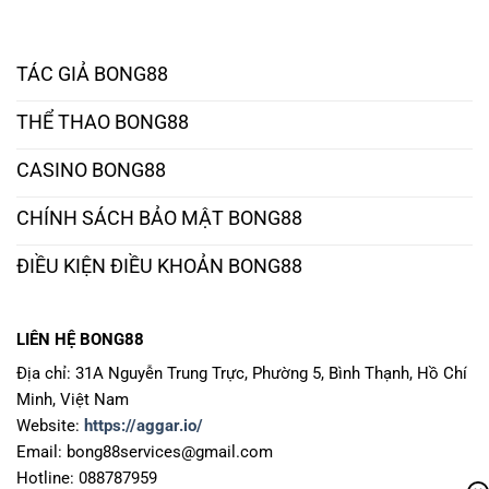
TÁC GIẢ BONG88
THỂ THAO BONG88
CASINO BONG88
CHÍNH SÁCH BẢO MẬT BONG88
ĐIỀU KIỆN ĐIỀU KHOẢN BONG88
LIÊN HỆ BONG88
Địa chỉ: 31A Nguyễn Trung Trực, Phường 5, Bình Thạnh, Hồ Chí
Minh, Việt Nam
Website:
https://aggar.io/
Email:
bong88services@gmail.com
Hotline: 088787959