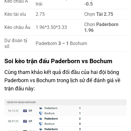
Kèo châu Á
trái
-0.5
Kèo tài xỉu
2.75
Chọn
Tài 2.75
Chọn
Paderborn
Kèo châu Âu
1.96*3.50*3.33
1.96
Dự đoán tỷ
Paderborn
3 – 1
Bochum
số
Soi kèo trận đấu Paderborn vs Bochum
Cùng tham khảo kết quả đối đầu của hai đội bóng
Paderborn vs Bochum trong lịch sử để đánh giá về
trận đấu này: