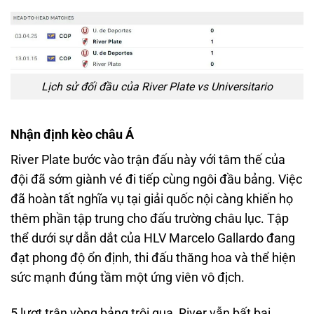
Lịch sử đối đầu của River Plate vs Universitario
Nhận định kèo châu Á
River Plate bước vào trận đấu này với tâm thế của
đội đã sớm giành vé đi tiếp cùng ngôi đầu bảng. Việc
đã hoàn tất nghĩa vụ tại giải quốc nội càng khiến họ
thêm phần tập trung cho đấu trường châu lục. Tập
thể dưới sự dẫn dắt của HLV Marcelo Gallardo đang
đạt phong độ ổn định, thi đấu thăng hoa và thể hiện
sức mạnh đúng tầm một ứng viên vô địch.
5 lượt trận vòng bảng trôi qua, River vẫn bất bại,