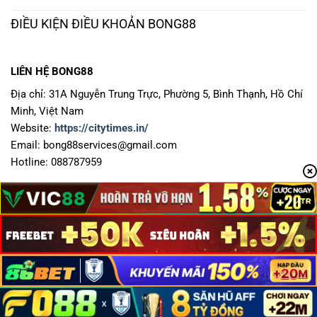
ĐIỀU KIỆN ĐIỀU KHOẢN BONG88
LIÊN HỆ BONG88
Địa chỉ: 31A Nguyễn Trung Trực, Phường 5, Bình Thạnh, Hồ Chí
Minh, Việt Nam
Website:
https://citytimes.in/
Email:
bong88services@gmail.com
Hotline: 088787959
CEO Trần Thế Anh
#Bong88 #nhà_cái_bong88 #viva_bong88
#link_vào_bong88_không_bị_chặn #vào_bong88_com
Copyright 2026 ©
Bong88