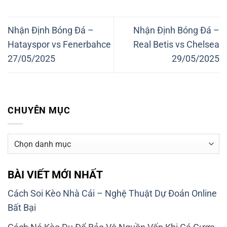
Nhận Định Bóng Đá –
Nhận Định Bóng Đá –
Hatayspor vs Fenerbahce
Real Betis vs Chelsea
27/05/2025
29/05/2025
CHUYÊN MỤC
CHUYÊN
MỤC
BÀI VIẾT MỚI NHẤT
Cách Soi Kèo Nhà Cái – Nghệ Thuật Dự Đoán Online
Bất Bại