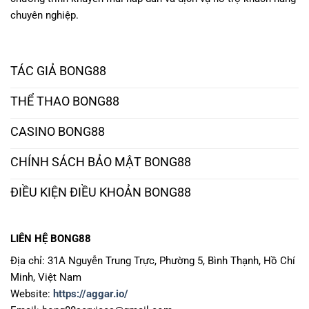
chuyên nghiệp.
TÁC GIẢ BONG88
THỂ THAO BONG88
CASINO BONG88
CHÍNH SÁCH BẢO MẬT BONG88
ĐIỀU KIỆN ĐIỀU KHOẢN BONG88
LIÊN HỆ BONG88
Địa chỉ: 31A Nguyễn Trung Trực, Phường 5, Bình Thạnh, Hồ Chí
Minh, Việt Nam
Website:
https://aggar.io/