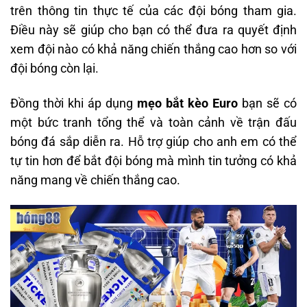
trên thông tin thực tế của các đội bóng tham gia.
Điều này sẽ giúp cho bạn có thể đưa ra quyết định
xem đội nào có khả năng chiến thắng cao hơn so với
đội bóng còn lại.
Đồng thời khi áp dụng
mẹo bắt kèo Euro
bạn sẽ có
một bức tranh tổng thể và toàn cảnh về trận đấu
bóng đá sắp diễn ra. Hỗ trợ giúp cho anh em có thể
tự tin hơn để bắt đội bóng mà mình tin tưởng có khả
năng mang về chiến thắng cao.