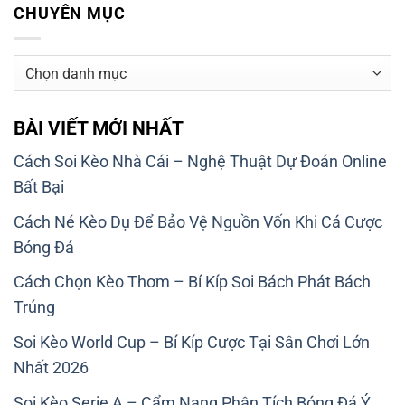
CHUYÊN MỤC
CHUYÊN
MỤC
BÀI VIẾT MỚI NHẤT
Cách Soi Kèo Nhà Cái – Nghệ Thuật Dự Đoán Online
Bất Bại
Cách Né Kèo Dụ Để Bảo Vệ Nguồn Vốn Khi Cá Cược
Bóng Đá
Cách Chọn Kèo Thơm – Bí Kíp Soi Bách Phát Bách
Trúng
Soi Kèo World Cup – Bí Kíp Cược Tại Sân Chơi Lớn
Nhất 2026
Soi Kèo Serie A – Cẩm Nang Phân Tích Bóng Đá Ý