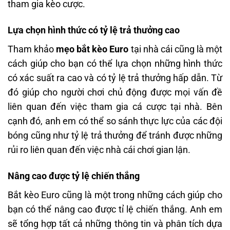
tham gia kèo cược.
Lựa chọn hình thức có tỷ lệ trả thưởng cao
Tham khảo
mẹo bắt kèo Euro
tại nhà cái cũng là một
cách giúp cho bạn có thể lựa chọn những hình thức
có xác suất ra cao và có tỷ lệ trả thưởng hấp dẫn. Từ
đó giúp cho người chơi chủ động được mọi vấn đề
liên quan đến việc tham gia cá cược tại nhà. Bên
cạnh đó, anh em có thể so sánh thực lực của các đội
bóng cũng như tỷ lệ trả thưởng để tránh được những
rủi ro liên quan đến việc nhà cái chơi gian lận.
Nâng cao được tỷ lệ chiến thắng
Bắt kèo Euro cũng là một trong những cách giúp cho
bạn có thể nâng cao được tỉ lệ chiến thắng. Anh em
sẽ tổng hợp tất cả những thông tin và phân tích dựa