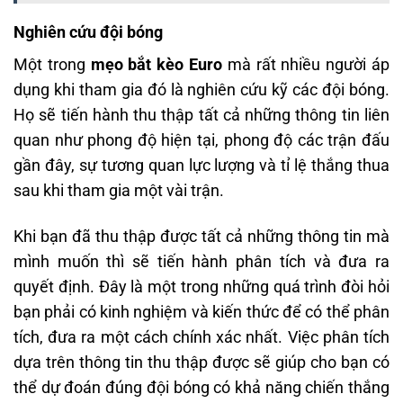
Nghiên cứu đội bóng
Một trong
mẹo bắt kèo Euro
mà rất nhiều người áp
dụng khi tham gia
đó là nghiên cứu kỹ các đội bóng.
Họ sẽ tiến hành thu thập tất cả những thông tin liên
quan như phong độ hiện tại, phong độ các trận đấu
gần đây, sự tương quan lực lượng và tỉ lệ thắng thua
sau khi tham gia một vài trận.
Khi bạn đã thu thập được tất cả những thông tin mà
mình muốn thì sẽ tiến hành phân tích và đưa ra
quyết định. Đây là một trong những quá trình đòi hỏi
bạn phải có kinh nghiệm và kiến thức để có thể phân
tích, đưa ra một cách chính xác nhất. Việc phân tích
dựa trên thông tin thu thập được sẽ giúp cho bạn có
thể dự đoán đúng đội bóng có khả năng chiến thắng