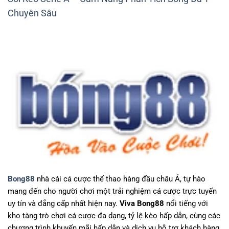
Chuyên Sâu
Bong88
nhà cái cá cược thể thao hàng đầu châu Á, tự hào
mang đến cho người chơi một trải nghiệm cá cược trực tuyến
uy tín và đẳng cấp nhất hiện nay.
Viva Bong88
nổi tiếng với
kho tàng trò chơi cá cược đa dạng, tỷ lệ kèo hấp dẫn, cùng các
chương trình khuyến mãi hấp dẫn và dịch vụ hỗ trợ khách hàng