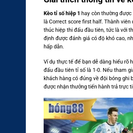
Kèo tỉ số hiệp 1
hay còn thường được n
là Correct score first half. Thành viê
thúc hiệp thi đấu đầu tiên, tức là với
định được đánh giá có độ khó cao, nh
hấp dẫn.
Ví dụ thực tế để bạn dễ dàng hiểu rõ 
đấu đầu tiên tỉ số là 1-0. Nếu tham g
khách hàng có đúng về đội bóng ghi b
được nhận thưởng tiến hành trả trực ti