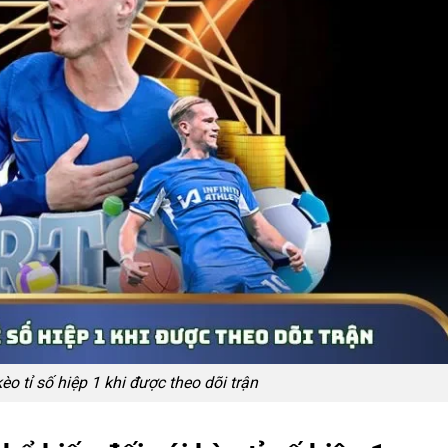
kèo tỉ số hiệp 1 khi được theo dõi trận