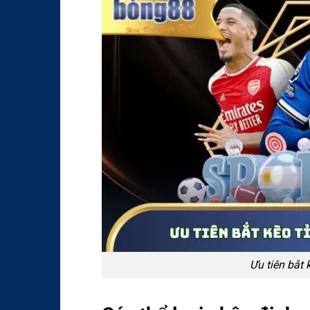
Ưu tiên bắt 