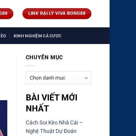
NG88
LINK ĐẠI LÝ VIVA BONG88
KÈO
KINH NGHIỆM CÁ CƯỢC
CHUYÊN MỤC
CHUYÊN
MỤC
BÀI VIẾT MỚI
NHẤT
Cách Soi Kèo Nhà Cái –
Nghệ Thuật Dự Đoán