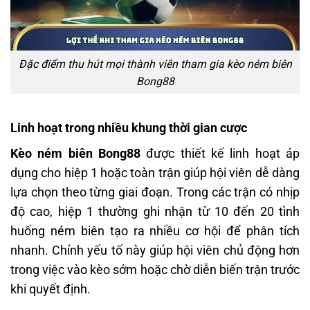
Đặc điểm thu hút mọi thành viên tham gia kèo ném biên
Bong88
Linh hoạt trong nhiều khung thời gian cược
Kèo ném biên Bong88
được thiết kế linh hoạt áp
dụng cho hiệp 1 hoặc toàn trận giúp hội viên dễ dàng
lựa chọn theo từng giai đoạn. Trong các trận có nhịp
độ cao, hiệp 1 thường ghi nhận từ 10 đến 20 tình
huống ném biên tạo ra nhiều cơ hội để phân tích
nhanh. Chính yếu tố này giúp hội viên chủ động hơn
trong việc vào kèo sớm hoặc chờ diễn biến trận trước
khi quyết định.