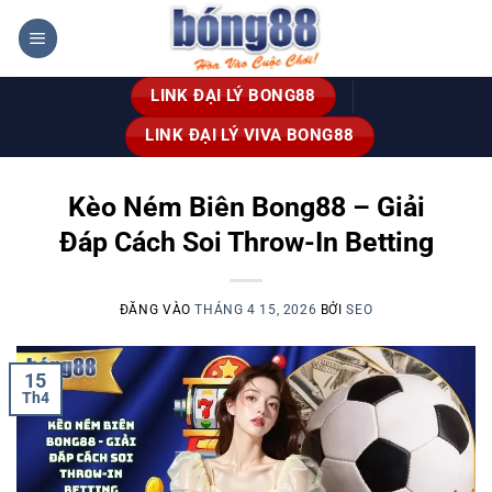
Bỏ
qua
nội
LINK ĐẠI LÝ BONG88
dung
LINK ĐẠI LÝ VIVA BONG88
Kèo Ném Biên Bong88 – Giải
Đáp Cách Soi Throw-In Betting
ĐĂNG VÀO
THÁNG 4 15, 2026
BỞI
SEO
15
Th4