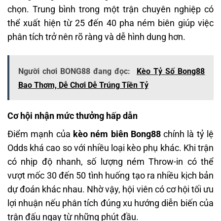
chọn. Trung bình trong một trận chuyên nghiệp có
thể xuất hiện từ 25 đến 40 pha ném biên giúp việc
phân tích trở nên rõ ràng và dễ hình dung hơn.
Người chơi BONG88 đang đọc:
Kèo Tỷ Số Bong88
Bao Thơm, Dễ Chơi Dễ Trúng Tiền Tỷ
Cơ hội nhận mức thưởng hấp dẫn
Điểm mạnh của
kèo ném biên Bong88
chính là tỷ lệ
Odds khá cao so với nhiều loại kèo phụ khác. Khi trận
có nhịp độ nhanh, số lượng ném Throw-in có thể
vượt mốc 30 đến 50 tình huống tạo ra nhiều kịch bản
dự đoán khác nhau. Nhờ vậy, hội viên có cơ hội tối ưu
lợi nhuận nếu phân tích đúng xu hướng diễn biến của
trận đấu ngay từ những phút đầu.