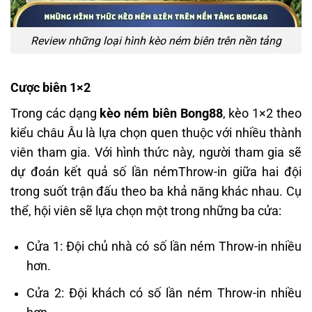
Review những loại hình kèo ném biên trên nền tảng
Cược biên 1×2
Trong các dạng
kèo ném biên Bong88
, kèo 1×2 theo
kiểu châu Âu là lựa chọn quen thuộc với nhiều thành
viên tham gia. Với hình thức này, người tham gia sẽ
dự đoán kết quả số lần némThrow-in giữa hai đội
trong suốt trận đấu theo ba khả năng khác nhau. Cụ
thể, hội viên sẽ lựa chọn một trong những ba cửa:
Cửa 1: Đội chủ nhà có số lần ném Throw-in nhiều
hơn.
Cửa 2: Đội khách có số lần ném Throw-in nhiều