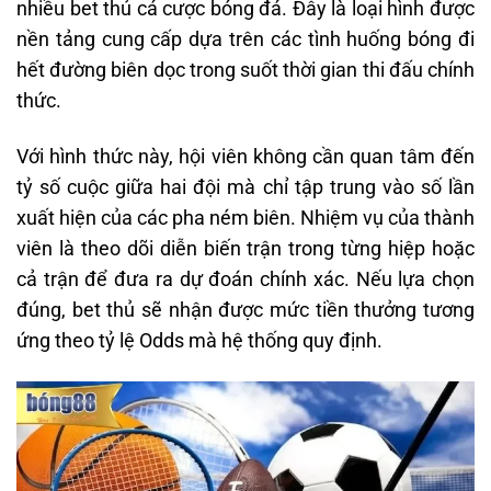
nhiều bet thủ cá cược bóng đá. Đây là loại hình được
nền tảng cung cấp dựa trên các tình huống bóng đi
hết đường biên dọc trong suốt thời gian thi đấu chính
thức.
Với hình thức này, hội viên không cần quan tâm đến
tỷ số cuộc giữa hai đội mà chỉ tập trung vào số lần
xuất hiện của các pha ném biên. Nhiệm vụ của thành
viên là theo dõi diễn biến trận trong từng hiệp hoặc
cả trận để đưa ra dự đoán chính xác. Nếu lựa chọn
đúng, bet thủ sẽ nhận được mức tiền thưởng tương
ứng theo tỷ lệ Odds mà hệ thống quy định.