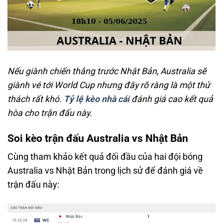
Nếu giành chiến thắng trước Nhật Bản, Australia sẽ
giành vé tới World Cup nhưng đây rõ ràng là một thử
thách rất khó.
Tỷ lệ kèo nhà cái
đánh giá cao kết quả
hòa cho trận đấu này.
Soi kèo trận đấu Australia vs Nhật Bản
Cùng tham khảo kết quả đối đầu của hai đội bóng
Australia vs Nhật Bản trong lịch sử để đánh giá về
trận đấu này: