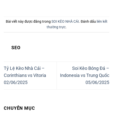
Bài viết này được đăng trong
SOI KÈO NHÀ CÁI
. Đánh dấu
liên kết
thường trực
.
SEO
Tỷ Lệ Kèo Nhà Cái –
Soi Kèo Bóng Đá –
Corinthians vs Vitoria
Indonesia vs Trung Quốc
02/06/2025
05/06/2025
CHUYÊN MỤC