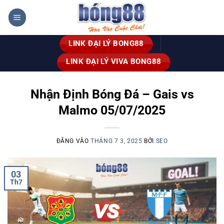
Bỏ
qua
nội
LINK ĐẠI LÝ BONG88
dung
LINK ĐẠI LÝ VIVA BONG88
Nhận Định Bóng Đá – Gais vs
Malmo 05/07/2025
ĐĂNG VÀO
THÁNG 7 3, 2025
BỞI
SEO
03
Th7