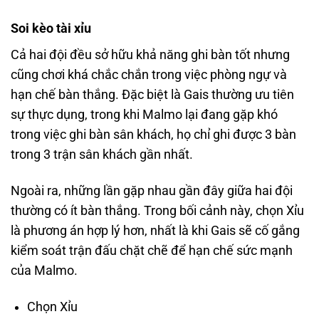
Soi kèo tài xỉu
Cả hai đội đều sở hữu khả năng ghi bàn tốt nhưng
cũng chơi khá chắc chắn trong việc phòng ngự và
hạn chế bàn thắng. Đặc biệt là Gais thường ưu tiên
sự thực dụng, trong khi Malmo lại đang gặp khó
trong việc ghi bàn sân khách, họ chỉ ghi được 3 bàn
trong 3 trận sân khách gần nhất.
Ngoài ra, những lần gặp nhau gần đây giữa hai đội
thường có ít bàn thắng. Trong bối cảnh này, chọn Xỉu
là phương án hợp lý hơn, nhất là khi Gais sẽ cố gắng
kiểm soát trận đấu chặt chẽ để hạn chế sức mạnh
của Malmo.
Chọn Xỉu