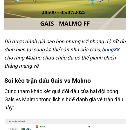
Dù được đánh giá cao hơn nhưng với phong độ rất ổn
định hiện tại cùng lợi thế sân nhà của Gais,
bong88
cho rằng Malmo chưa chắc đã có thể giành chiến
thắng mang về.
Soi kèo trận đấu Gais vs Malmo
Cùng tham khảo kết quả đối đầu của hai đội bóng
Gais vs Malmo trong lịch sử để đánh giá về trận đấu
này: