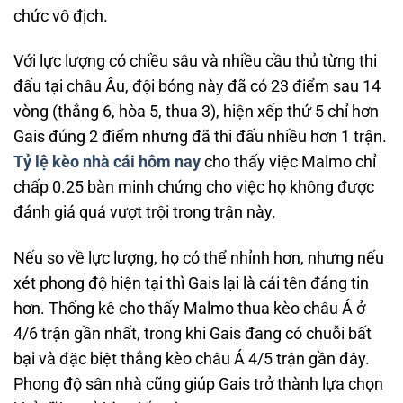
chức vô địch.
Với lực lượng có chiều sâu và nhiều cầu thủ từng thi
đấu tại châu Âu, đội bóng này đã có 23 điểm sau 14
vòng (thắng 6, hòa 5, thua 3), hiện xếp thứ 5 chỉ hơn
Gais đúng 2 điểm nhưng đã thi đấu nhiều hơn 1 trận.
Tỷ lệ kèo nhà cái hôm nay
cho thấy việc Malmo chỉ
chấp 0.25 bàn minh chứng cho việc họ không được
đánh giá quá vượt trội trong trận này.
Nếu so về lực lượng, họ có thể nhỉnh hơn, nhưng nếu
xét phong độ hiện tại thì Gais lại là cái tên đáng tin
hơn. Thống kê cho thấy Malmo thua kèo châu Á ở
4/6 trận gần nhất, trong khi Gais đang có chuỗi bất
bại và đặc biệt thắng kèo châu Á 4/5 trận gần đây.
Phong độ sân nhà cũng giúp Gais trở thành lựa chọn