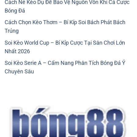
Cách Né Kèo Dụ Để Bảo Vệ Nguồn Vốn Khi Cá Cược
Bóng Đá
Cách Chọn Kèo Thơm – Bí Kíp Soi Bách Phát Bách
Trúng
Soi Kèo World Cup – Bí Kíp Cược Tại Sân Chơi Lớn
Nhất 2026
Soi Kèo Serie A – Cẩm Nang Phân Tích Bóng Đá Ý
Chuyên Sâu