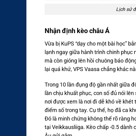
Lịch sử 
Nhận định kèo châu Á
Vừa bị KuPS “dạy cho một bài học” bằ
lạnh ngay giữa hành trình chinh phục 
mà còn gióng lên hồi chuông báo động
lại quá khứ, VPS Vaasa chẳng khác nà
Trong 10 lần đụng độ gần nhất giữa đôi
lần chịu khuất phục, con số đủ nói lê
nơi được xem là nơi đi dễ khó về khét t
điểm số trong tay. Cụ thể, họ đã ca k
Đó là minh chứng không thể rõ ràng h
tại Veikkausliiga. Kèo chấp -0.5 dành
Âu gửi gắm.