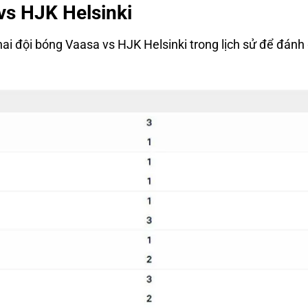
vs HJK Helsinki
i đội bóng Vaasa vs HJK Helsinki trong lịch sử để đánh 