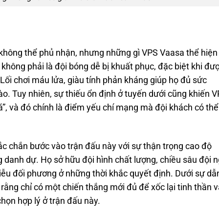
 không thể phủ nhận, nhưng những gì VPS Vaasa thể hiện
ọ không phải là đội bóng dễ bị khuất phục, đặc biệt khi đư
Lối chơi máu lửa, giàu tính phản kháng giúp họ đủ sức
o. Tuy nhiên, sự thiếu ổn định ở tuyến dưới cũng khiến 
há”, và đó chính là điểm yếu chí mạng mà đội khách có thể
c chắn bước vào trận đấu này với sự thận trọng cao độ
 danh dự. Họ sở hữu đội hình chất lượng, chiều sâu đội 
liễu đối phương ở những thời khắc quyết định. Dưới sự dẫ
rằng chỉ có một chiến thắng mới đủ để xốc lại tinh thần 
 chọn hợp lý ở trận đấu này.