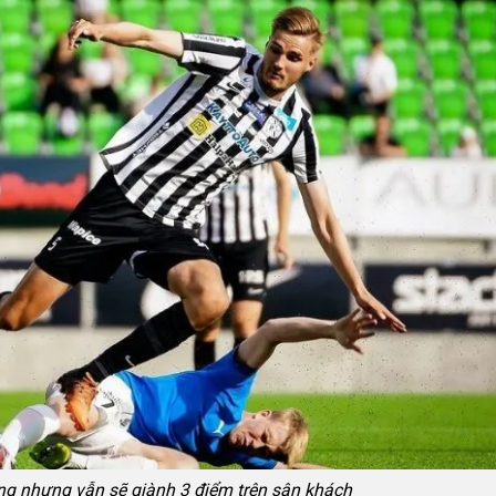
g nhưng vẫn sẽ giành 3 điểm trên sân khách