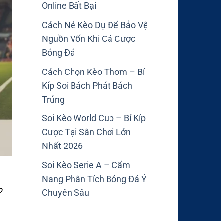
Online Bất Bại
Cách Né Kèo Dụ Để Bảo Vệ
Nguồn Vốn Khi Cá Cược
Bóng Đá
Cách Chọn Kèo Thơm – Bí
Kíp Soi Bách Phát Bách
Trúng
Soi Kèo World Cup – Bí Kíp
Cược Tại Sân Chơi Lớn
Nhất 2026
Soi Kèo Serie A – Cẩm
Nang Phân Tích Bóng Đá Ý
o
Chuyên Sâu