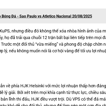
 Bóng Đá - Sao Paulo vs Atletico Nacional 20/08/2025
 KuPS, nhưng điều đó không thể xóa nhòa hình ảnh của 
y, họ đã trải qua chuỗi 12 trận bất bại liên tiếp trên mọi 
g. Trước một đối thủ “vừa miếng” và phong độ chập chờn 
p lý, nếu không muốn nói là cơ hội vàng để tối ưu lợi nhu
ẳn về phía HJK Helsinki với mức lợi nhuận thấp hơn đán
ễ lý giải. Bởi xét trên mọi khía cạnh từ thực lực, chiều sâ
 bản lĩnh thi đấu, HJK đều vượt trội. Dù VPS có thể đá m
để gây khó dễ cho đối thủ, nhưng để làm nên một cơn địa c