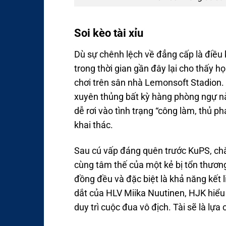
Soi kèo tài xỉu
Dù sự chênh lệch về đẳng cấp là điều
trong thời gian gần đây lại cho thấy h
chơi trên sân nhà Lemonsoft Stadion. 
xuyên thủng bất kỳ hàng phòng ngự nà
dễ rơi vào tình trạng “công làm, thủ p
khai thác.
Sau cú vấp đáng quên trước KuPS, chắ
cùng tâm thế của một kẻ bị tổn thương
đồng đều và đặc biệt là khả năng kết 
dắt của HLV Miika Nuutinen, HJK hiểu 
duy trì cuộc đua vô địch. Tài sẽ là lựa