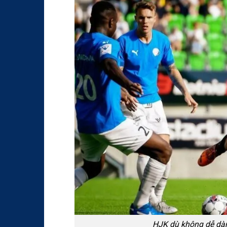
HJK dù không dễ dàn