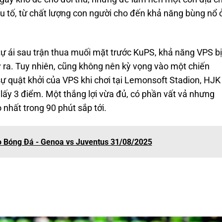
yếu tố, từ chất lượng con người cho đến khả năng bùng nổ 
ự ái sau trận thua muối mặt trước KuPS, khả năng VPS bị
y ra. Tuy nhiên, cũng không nên kỳ vọng vào một chiến
sự quật khởi của VPS khi chơi tại Lemonsoft Stadion, HJK
lấy 3 điểm. Một thắng lợi vừa đủ, có phần vất vả nhưng
 nhất trong 90 phút sắp tới.
o Bóng Đá - Genoa vs Juventus 31/08/2025