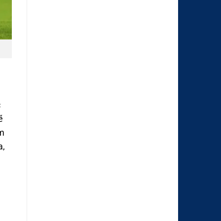
c
ẽ
ầm
a,