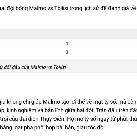
i đội bóng Malmo vs Tbilisi trong lịch sử để đánh giá về
ử đối đầu của Malmo vs Tbilisi
rgia không chỉ giúp Malmo tạo lợi thế về mặt tỷ số, mà còn
ấp, kinh nghiệm và bản lĩnh giữa hai đội. Trận đấu trên đấ
trội của đại diện Thụy Điển. Họ mở tỷ số ngay từ phút thứ
 hàng loạt pha phối hợp bài bản, giàu tốc độ.