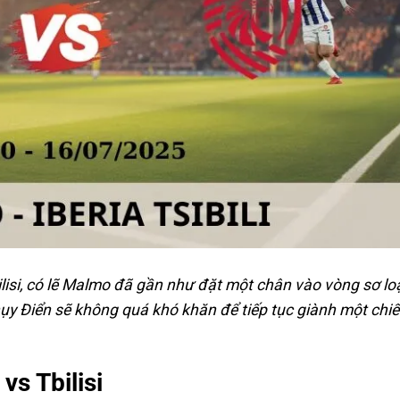
ilisi, có lẽ Malmo đã gần như đặt một chân vào vòng sơ lo
ụy Điển sẽ không quá khó khăn để tiếp tục giành một chi
vs Tbilisi