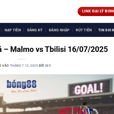
LINK ĐẠI LÝ BO
NẠP TIỀN
ĐĂNG KÝ
ĐĂNG NHẬP
RÚT TIỀN
TIN SOI 
 – Malmo vs Tbilisi 16/07/2025
G VÀO
THÁNG 7 13, 2025
BỞI
SEO