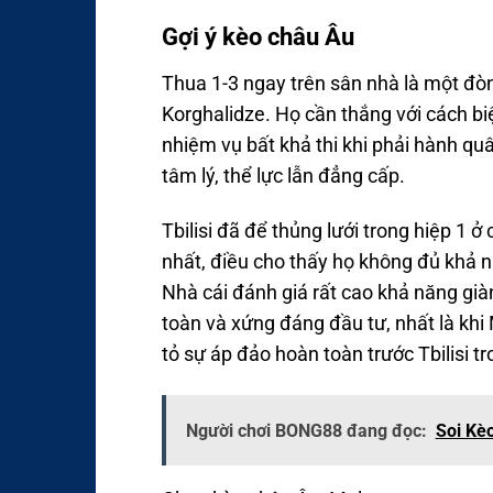
Gợi ý kèo châu Âu
Thua 1-3 ngay trên sân nhà là một đ
Korghalidze. Họ cần thắng với cách biệ
nhiệm vụ bất khả thi
khi phải hành qu
tâm lý, thể lực lẫn đẳng cấp.
Tbilisi đã để thủng lưới trong hiệp 1
nhất, điều cho thấy họ không đủ khả nă
Nhà cái đánh giá rất cao khả năng già
toàn và xứng đáng đầu tư, nhất là khi
tỏ sự áp đảo hoàn toàn trước Tbilisi tro
Người chơi BONG88 đang đọc:
Soi Kè