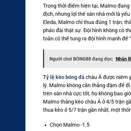
Trong thời điểm hiện tại, Malmo đang
địch, nhưng lợi thế sân nhà mới là yếu
Eleda, Malmo chỉ thua đúng 1 trận, thắ
pháo đài thật sự. Đội hình không có 
toàn có thể tung ra đội hình mạnh để 
Người chơi BONG88 đang đọc:
Nhận Đ
Tỷ lệ kèo bóng đá
châu Á được niêm y
lý. Malmo không cần thắng đậm để đi 
trên sân nhà cực tốt, họ không bao gi
Malmo thắng kèo châu Á ở 4/5 trận gần 
thua kèo ở 5/7 trận gần nhất, một thố
Chọn Malmo -1.5