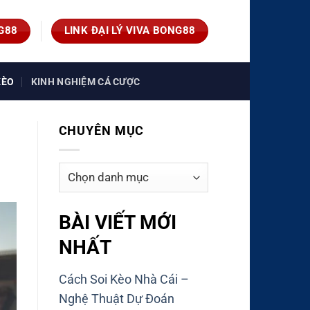
NG88
LINK ĐẠI LÝ VIVA BONG88
KÈO
KINH NGHIỆM CÁ CƯỢC
CHUYÊN MỤC
CHUYÊN
MỤC
BÀI VIẾT MỚI
NHẤT
Cách Soi Kèo Nhà Cái –
Nghệ Thuật Dự Đoán