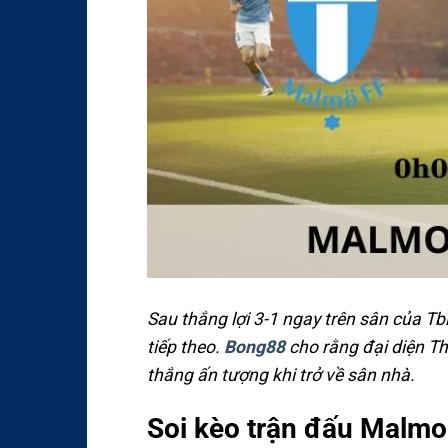
Sau thắng lợi 3-1 ngay trên sân của Tb
tiếp theo.
Bong88
cho rằng đại diện Th
thắng ấn tượng khi trở về sân nhà.
Soi kèo trận đấu Malmo 