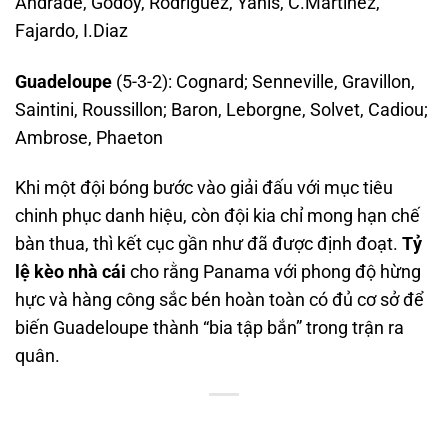
Andrade, Godoy, Rodriguez, Yanis, C.Martinez,
Fajardo, I.Diaz
Guadeloupe
(5-3-2): Cognard; Senneville, Gravillon,
Saintini, Roussillon; Baron, Leborgne, Solvet, Cadiou;
Ambrose, Phaeton
Khi một đội bóng bước vào giải đấu với mục tiêu
chinh phục danh hiệu, còn đội kia chỉ mong hạn chế
bàn thua, thì kết cục gần như đã được định đoạt.
Tỷ
lệ kèo nhà cái
cho rằng Panama với phong độ hừng
hực và hàng công sắc bén hoàn toàn có đủ cơ sở để
biến Guadeloupe thành “bia tập bắn” trong trận ra
quân.