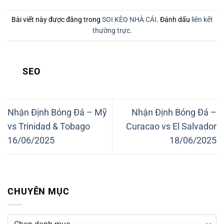
Bài viết này được đăng trong
SOI KÈO NHÀ CÁI
. Đánh dấu
liên kết
thường trực
.
SEO
Nhận Định Bóng Đá – Mỹ
Nhận Định Bóng Đá –
vs Trinidad & Tobago
Curacao vs El Salvador
16/06/2025
18/06/2025
CHUYÊN MỤC
CHUYÊN