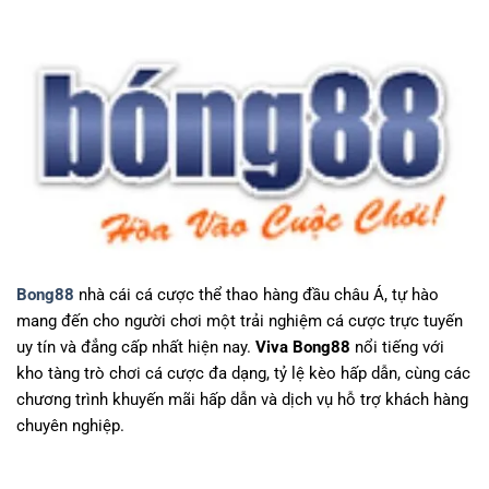
Bong88
nhà cái cá cược thể thao hàng đầu châu Á, tự hào
mang đến cho người chơi một trải nghiệm cá cược trực tuyến
uy tín và đẳng cấp nhất hiện nay.
Viva Bong88
nổi tiếng với
kho tàng trò chơi cá cược đa dạng, tỷ lệ kèo hấp dẫn, cùng các
chương trình khuyến mãi hấp dẫn và dịch vụ hỗ trợ khách hàng
chuyên nghiệp.