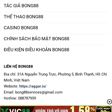
TÁC GIẢ BONG88
THỂ THAO BONG88
CASINO BONG88
CHÍNH SÁCH BẢO MẬT BONG88
ĐIỀU KIỆN ĐIỀU KHOẢN BONG88
LIÊN HỆ BONG88
Địa chỉ: 31A Nguyễn Trung Trực, Phường 5, Bình Thạnh, Hồ Chí
Minh, Việt Nam
Website:
https://aggar.io/
Email:
bong88services@gmail.com
Hotline: 088787959
CEO Trần Thế Anh