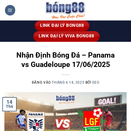
Bỏ
qua
nội
LINK ĐẠI LÝ BONG88
dung
LINK ĐẠI LÝ VIVA BONG88
Nhận Định Bóng Đá – Panama
vs Guadeloupe 17/06/2025
ĐĂNG VÀO
THÁNG 6 14, 2025
BỞI
SEO
14
Th6