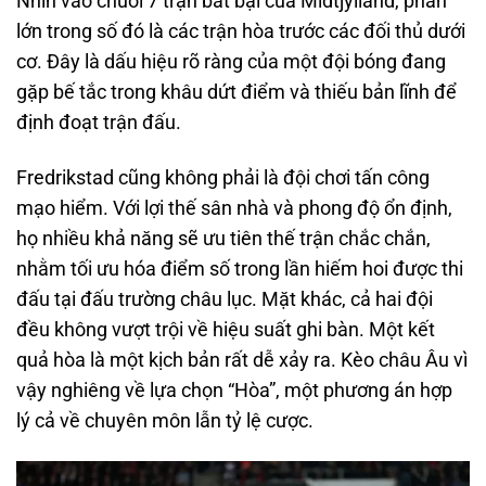
Nhìn vào chuỗi 7 trận bất bại của Midtjylland, phần
lớn trong số đó là các trận hòa trước các đối thủ dưới
cơ. Đây là dấu hiệu rõ ràng của một đội bóng đang
gặp bế tắc trong khâu dứt điểm và thiếu bản lĩnh để
định đoạt trận đấu.
Fredrikstad cũng không phải là đội chơi tấn công
mạo hiểm. Với lợi thế sân nhà và phong độ ổn định,
họ nhiều khả năng sẽ ưu tiên thế trận chắc chắn,
nhằm tối ưu hóa điểm số trong lần hiếm hoi được thi
đấu tại đấu trường châu lục. Mặt khác, cả hai đội
đều không vượt trội về hiệu suất ghi bàn. Một kết
quả hòa là một kịch bản rất dễ xảy ra. Kèo châu Âu vì
vậy nghiêng về lựa chọn “Hòa”, một phương án hợp
lý cả về chuyên môn lẫn tỷ lệ cược.