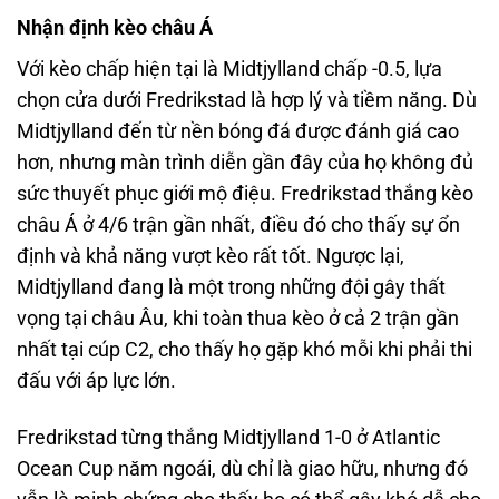
Nhận định kèo châu Á
Với kèo chấp hiện tại là Midtjylland chấp -0.5, lựa
chọn cửa dưới Fredrikstad là hợp lý và tiềm năng. Dù
Midtjylland đến từ nền bóng đá được đánh giá cao
hơn, nhưng màn trình diễn gần đây của họ không đủ
sức thuyết phục giới mộ điệu. Fredrikstad thắng kèo
châu Á ở 4/6 trận gần nhất, điều đó cho thấy sự ổn
định và khả năng vượt kèo rất tốt. Ngược lại,
Midtjylland đang là một trong những đội gây thất
vọng tại châu Âu, khi toàn thua kèo ở cả 2 trận gần
nhất tại cúp C2, cho thấy họ gặp khó mỗi khi phải thi
đấu với áp lực lớn.
Fredrikstad từng thắng Midtjylland 1-0 ở Atlantic
Ocean Cup năm ngoái, dù chỉ là giao hữu, nhưng đó