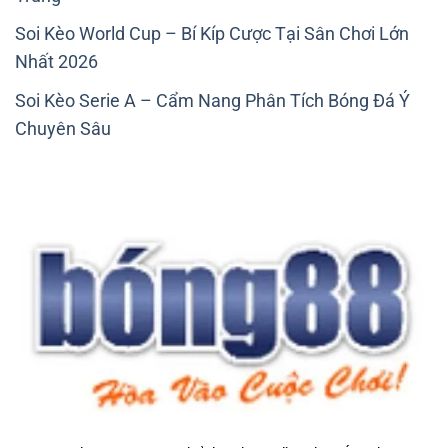
Soi Kèo World Cup – Bí Kíp Cược Tại Sân Chơi Lớn
Nhất 2026
Soi Kèo Serie A – Cẩm Nang Phân Tích Bóng Đá Ý
Chuyên Sâu