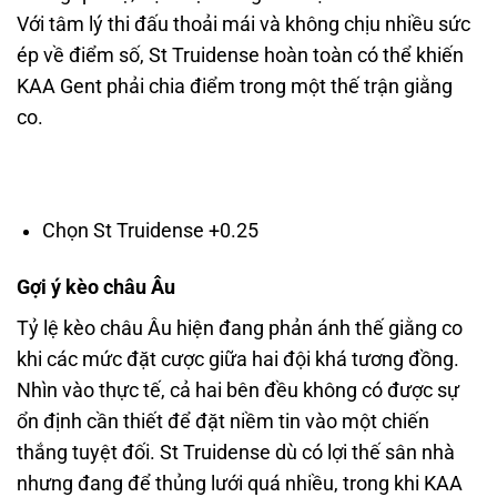
Với tâm lý thi đấu thoải mái và không chịu nhiều sức
ép về điểm số, St Truidense hoàn toàn có thể khiến
KAA Gent phải chia điểm trong một thế trận giằng
co.
Chọn St Truidense +0.25
Gợi ý kèo châu Âu
Tỷ lệ kèo châu Âu hiện đang phản ánh thế giằng co
khi các mức đặt cược giữa hai đội khá tương đồng.
Nhìn vào thực tế, cả hai bên đều không có được sự
ổn định cần thiết để đặt niềm tin vào một chiến
thắng tuyệt đối. St Truidense dù có lợi thế sân nhà
nhưng đang để thủng lưới quá nhiều, trong khi KAA