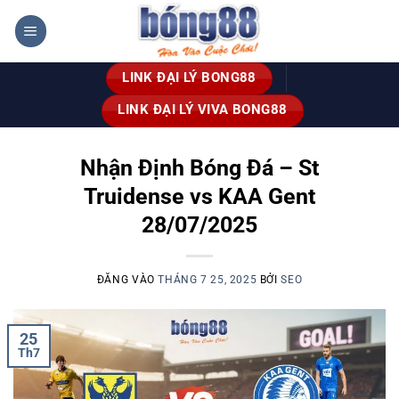
Bỏ
qua
nội
LINK ĐẠI LÝ BONG88
dung
LINK ĐẠI LÝ VIVA BONG88
Nhận Định Bóng Đá – St
Truidense vs KAA Gent
28/07/2025
ĐĂNG VÀO
THÁNG 7 25, 2025
BỞI
SEO
25
Th7