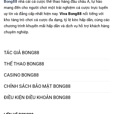
Bong88
nhà cái cá cược thể thao hàng đầu châu Á, tự hào
mang đến cho người chơi một trải nghiệm cá cược trực tuyến
uy tín và đẳng cấp nhất hiện nay.
Viva Bong88
nổi tiếng với
kho tàng trò chơi cá cược đa dạng, tỷ lệ kèo hấp dẫn, cùng các
chương trình khuyến mãi hấp dẫn và dịch vụ hỗ trợ khách hàng
chuyên nghiệp.
TÁC GIẢ BONG88
THỂ THAO BONG88
CASINO BONG88
CHÍNH SÁCH BẢO MẬT BONG88
ĐIỀU KIỆN ĐIỀU KHOẢN BONG88