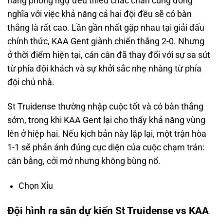
hàng phòng ngự đều thiếu chắc chắn cũng đồng
nghĩa với việc khả năng cả hai đội đều sẽ có bàn
thắng là rất cao. Lần gần nhất gặp nhau tại giải đấu
chính thức, KAA Gent giành chiến thắng 2-0. Nhưng
ở thời điểm hiện tại, cán cân đã thay đổi với sự sa sút
từ phía đội khách và sự khởi sắc nhẹ nhàng từ phía
đội chủ nhà.
St Truidense thường nhập cuộc tốt và có bàn thắng
sớm, trong khi KAA Gent lại cho thấy khả năng vùng
lên ở hiệp hai. Nếu kịch bản này lặp lại, một trận hòa
1-1 sẽ phản ánh đúng cục diện của cuộc chạm trán:
cân bằng, cởi mở nhưng không bùng nổ.
Chọn Xỉu
Đội hình ra sân dự kiến St Truidense vs KAA