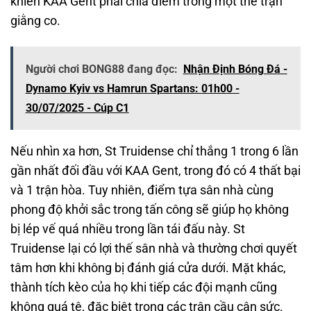
khiến KAA Gent phải chia điểm trong một thế trận
giằng co.
Người chơi BONG88 đang đọc:
Nhận Định Bóng Đá -
Dynamo Kyiv vs Hamrun Spartans: 01h00 -
30/07/2025 - Cúp C1
Nếu nhìn xa hơn, St Truidense chỉ thắng 1 trong 6 lần
gần nhất đối đầu với KAA Gent, trong đó có 4 thất bại
và 1 trận hòa. Tuy nhiên, điểm tựa sân nhà cùng
phong độ khởi sắc trong tấn công sẽ giúp họ không
bị lép vế quá nhiều trong lần tái đấu này. St
Truidense lại có lợi thế sân nhà và thường chơi quyết
tâm hơn khi không bị đánh giá cửa dưới. Mặt khác,
thành tích kèo của họ khi tiếp các đội mạnh cũng
không quá tệ, đặc biệt trong các trận cầu cân sức.