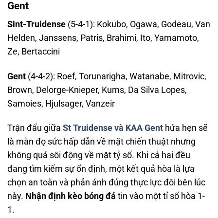
Gent
Sint-Truidense
(5-4-1): Kokubo, Ogawa, Godeau, Van
Helden, Janssens, Patris, Brahimi, Ito, Yamamoto,
Ze, Bertaccini
Gent
(4-4-2): Roef, Torunarigha, Watanabe, Mitrovic,
Brown, Delorge-Knieper, Kums, Da Silva Lopes,
Samoies, Hjulsager, Vanzeir
Trận đấu giữa
St Truidense và KAA Gent
hứa hẹn sẽ
là màn đọ sức hấp dẫn về mặt chiến thuật nhưng
không quá sôi động về mặt tỷ số. Khi cả hai đều
đang tìm kiếm sự ổn định, một kết quả hòa là lựa
chọn an toàn và phản ánh đúng thực lực đôi bên lúc
này.
Nhận định kèo bóng đá
tin vào một tỉ số hòa 1-
1.