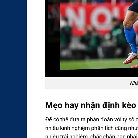
Nhận
Mẹo hay nhận định kèo n
Để có thể đưa ra phán đoán với tỷ số c
nhiều kinh nghiệm phân tích cũng nh
nhiều trải nghiệm, chắc chắn bạn phả