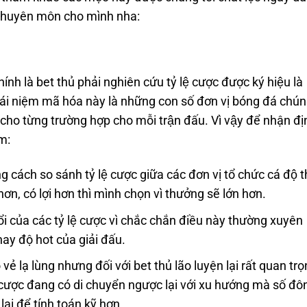
 chuyên môn cho mình nha:
h là bet thủ phải nghiên cứu tỷ lệ cược được ký hiệu là
hái niệm mã hóa này là những con số đơn vị bóng đá chú
a cho từng trường hợp cho mỗi trận đấu. Vì vậy để nhận đ
àm:
ch so sánh tỷ lệ cược giữa các đơn vị tổ chức cá độ 
hơn, có lợi hơn thì mình chọn vì thưởng sẽ lớn hơn.
i của các tỷ lệ cược vì chắc chắn điều này thường xuyên
g hay độ hot của giải đấu.
ó vẻ lạ lùng nhưng đối với bet thủ lão luyện lại rất quan trọ
ệ cược đang có di chuyển ngược lại với xu hướng mà số đô
ại để tính toán kỹ hơn.