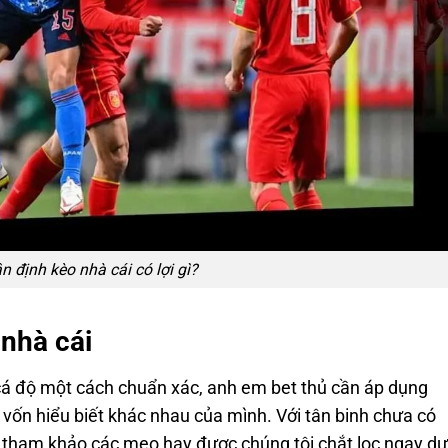
 định kèo nhà cái có lợi gì?
hà cái
á độ một cách chuẩn xác, anh em bet thủ cần áp dụng
ư vốn hiểu biết khác nhau của mình. Với tân binh chưa có
i tham khảo các mẹo hay được chúng tôi chắt lọc ngay dư