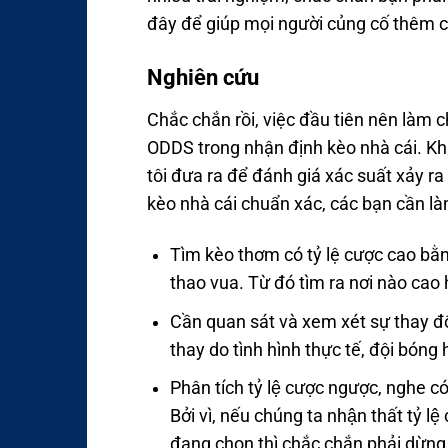
đây để giúp mọi người củng cố thêm
Nghiên cứu
Chắc chắn rồi, việc đầu tiên nên làm chín
ODDS trong nhận định kèo nhà cái. K
tôi đưa ra để đánh giá xác suất xảy r
kèo nhà cái chuẩn xác, các bạn cần l
Tìm kèo thơm có tỷ lệ cược cao bằng cá
thao vua. Từ đó tìm ra nơi nào cao 
Cần quan sát và xem xét sự thay đổ
thay do tình hình thực tế, đội bón
Phân tích tỷ lệ cược ngược, nghe c
Bởi vì, nếu chúng ta nhận thất tỷ l
đang chọn thì chắc chắn phải dừng l