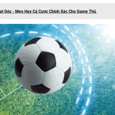
ạt Góc - Mẹo Hay Cá Cược Chính Xác Cho Game Thủ