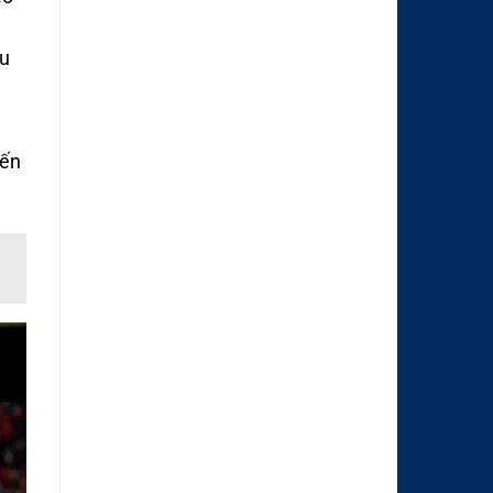
au
ến