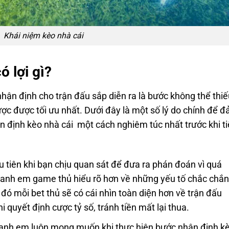
Khái niệm kèo nhà cái
ó lợi gì?
nhận định cho trận đấu sắp diễn ra là bước không thể thiê
c được tối ưu nhất. Dưới đây là một số lý do chính để 
ịnh kèo nhà cái một cách nghiêm túc nhất trước khi t
đầu tiên khi bạn chịu quan sát để đưa ra phán đoán vì quá
úp anh em game thủ hiểu rõ hơn về những yếu tố chắc chắn
 đó mỗi bet thủ sẽ có cái nhìn toàn diện hơn về trận đấu
i quyết định cược tỷ số, tránh tiền mất lại thua.
điều anh em luôn mong muốn khi thực hiện bước nhận định ke