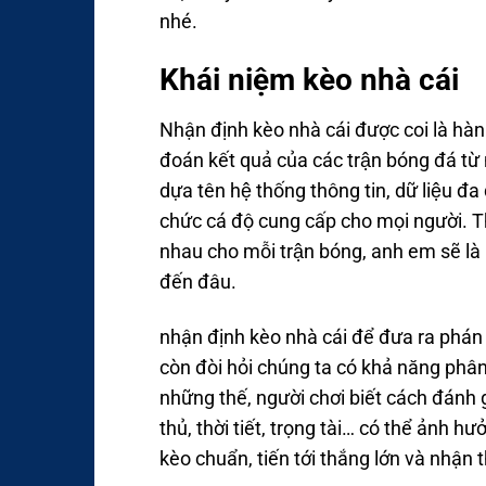
nhé.
Khái niệm kèo nhà cái
Nhận định kèo nhà cái được coi là hàn
đoán kết quả của các trận bóng đá 
dựa tên hệ thống thông tin, dữ liệu 
chức cá độ cung cấp cho mọi người. Thô
nhau cho mỗi trận bóng, anh em sẽ l
đến đâu.
nhận định kèo nhà cái để đưa ra phán 
còn đòi hỏi chúng ta có khả năng phâ
những thế, người chơi biết cách đánh 
thủ, thời tiết, trọng tài… có thể ảnh h
kèo chuẩn, tiến tới thắng lớn và nhận