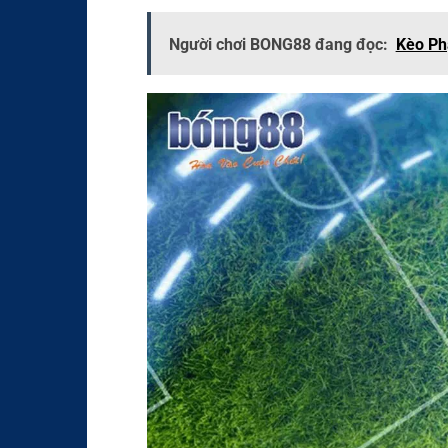
Người chơi BONG88 đang đọc:
Kèo Ph