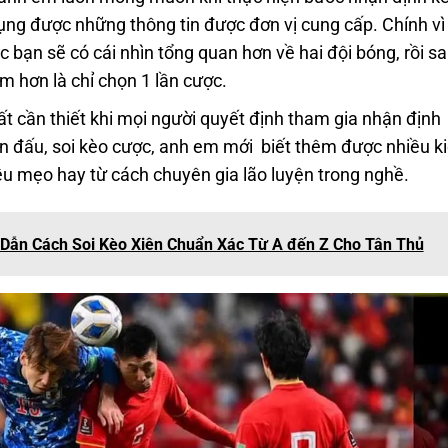
dụng được những thông tin được đơn vị cung cấp. Chính vì
ác bạn sẽ có cái nhìn tổng quan hơn về hai đội bóng, rồi s
m hơn là chỉ chọn 1 lần cược.
u rất cần thiết khi mọi người quyết định tham gia nhận định
trận đấu, soi kèo cược, anh em mới biết thêm được nhiều ki
hiều mẹo hay từ cách chuyên gia lão luyện trong nghề.
Dẫn Cách Soi Kèo Xiên Chuẩn Xác Từ A đến Z Cho Tân Thủ