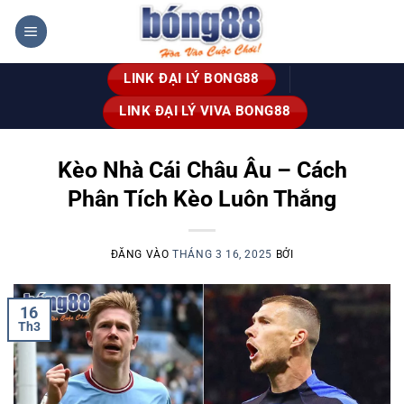
Bỏ
qua
nội
LINK ĐẠI LÝ BONG88
dung
LINK ĐẠI LÝ VIVA BONG88
Kèo Nhà Cái Châu Âu – Cách
Phân Tích Kèo Luôn Thắng
ĐĂNG VÀO
THÁNG 3 16, 2025
BỞI
16
Th3