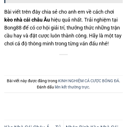
Bài viết trên đây chia sẻ cho anh em về cách chơi
kèo nhà cái châu Âu
hiệu quả nhất. Trải nghiệm tại
Bong88 để có cơ hội giải trí, thưởng thức những trận
cầu hay và đặt cược luôn thành công. Hãy là một tay
chơi cá độ thông minh trong từng ván đấu nhé!
Bài viết này được đăng trong
KINH NGHIỆM CÁ CƯỢC BÓNG ĐÁ
.
Đánh dấu
liên kết thường trực
.