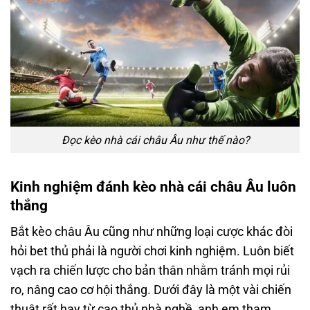
Đọc kèo nhà cái châu Âu như thế nào?
Kinh nghiệm đánh kèo nhà cái châu Âu luôn
thắng
Bắt kèo châu Âu cũng như những loại cược khác đòi
hỏi bet thủ phải là người chơi kinh nghiệm. Luôn biết
vạch ra chiến lược cho bản thân nhằm tránh mọi rủi
ro, nâng cao cơ hội thắng. Dưới đây là một vài chiến
thuật rất hay từ cao thủ nhà nghề, anh em tham