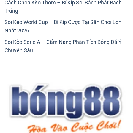
Cách Chọn Kèo Thơm – Bí Kíp Soi Bách Phát Bách
Trúng
Soi Kèo World Cup – Bí Kíp Cược Tại Sân Chơi Lớn
Nhất 2026
Soi Kèo Serie A – Cẩm Nang Phân Tích Bóng Đá Ý
Chuyên Sâu