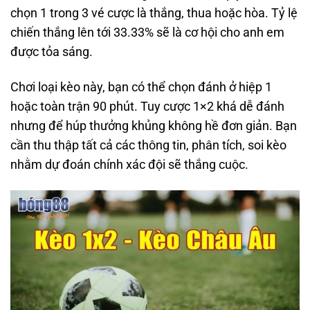
chọn 1 trong 3 vé cược là thắng, thua hoặc hòa. Tỷ lệ
chiến thắng lên tới 33.33% sẽ là cơ hội cho anh em
được tỏa sáng.
Chơi loại kèo này, bạn có thể chọn đánh ở hiệp 1
hoặc toàn trận 90 phút. Tuy cược 1×2 khá dễ đánh
nhưng để húp thưởng khủng không hề đơn giản. Bạn
cần thu thập tất cả các thông tin, phân tích, soi kèo
nhằm dự đoán chính xác đội sẽ thắng cuộc.