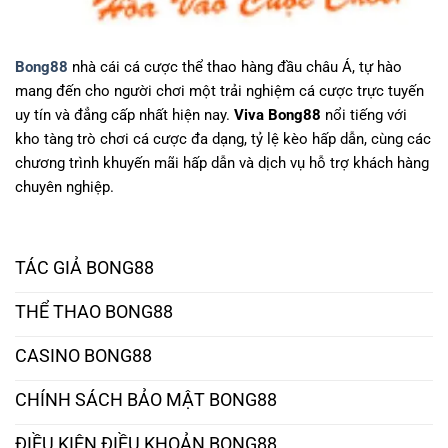
Bong88
nhà cái cá cược thể thao hàng đầu châu Á, tự hào
mang đến cho người chơi một trải nghiệm cá cược trực tuyến
uy tín và đẳng cấp nhất hiện nay.
Viva Bong88
nổi tiếng với
kho tàng trò chơi cá cược đa dạng, tỷ lệ kèo hấp dẫn, cùng các
chương trình khuyến mãi hấp dẫn và dịch vụ hỗ trợ khách hàng
chuyên nghiệp.
TÁC GIẢ BONG88
THỂ THAO BONG88
CASINO BONG88
CHÍNH SÁCH BẢO MẬT BONG88
ĐIỀU KIỆN ĐIỀU KHOẢN BONG88