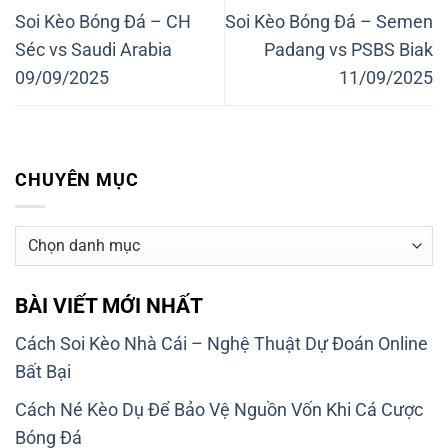
Soi Kèo Bóng Đá – CH
Soi Kèo Bóng Đá – Semen
Séc vs Saudi Arabia
Padang vs PSBS Biak
09/09/2025
11/09/2025
CHUYÊN MỤC
CHUYÊN
MỤC
BÀI VIẾT MỚI NHẤT
Cách Soi Kèo Nhà Cái – Nghệ Thuật Dự Đoán Online
Bất Bại
Cách Né Kèo Dụ Để Bảo Vệ Nguồn Vốn Khi Cá Cược
Bóng Đá