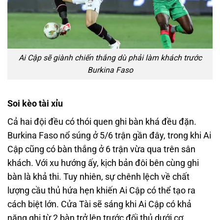
Ai Cập sẽ giành chiến thắng dù phải làm khách trước
Burkina Faso
Soi kèo tài xỉu
Cả hai đội đều có thói quen ghi bàn khá đều đặn.
Burkina Faso nổ súng ở 5/6 trận gần đây, trong khi Ai
Cập cũng có bàn thắng ở 6 trận vừa qua trên sân
khách. Với xu hướng ấy, kịch bản đôi bên cùng ghi
bàn là khả thi. Tuy nhiên, sự chênh lệch về chất
lượng cầu thủ hứa hẹn khiến Ai Cập có thể tạo ra
cách biệt lớn. Cửa Tài sẽ sáng khi Ai Cập có khả
năng ghi từ 2 bàn trở lên trước đối thủ dưới cơ.