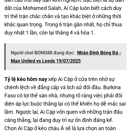
dắt của Mohamed Salah, Ai Cập luôn biết cách duy
trì thế trận chắc chắn và tạo khác biệt ở những thời
khắc quan trọng. Trong 6 trận gần nhất, họ chỉ thua
duy nhất 1 lần, còn lại thắng 4 và hòa 1.
Người chơi BONG88 đang đọc:
Nhận Định Bóng Đá -
Man United vs Leeds 19/07/2025
Tỷ lệ kèo hôm nay
xếp Ai Cập ở cửa trên nhờ sự
chênh lệch về đẳng cấp và lịch sử đối đầu. Burkina
Faso có lợi thế sân nhà, nhưng rõ ràng việc phải đối
diện áp lực buộc thắng lại có thể khiến họ dễ mắc sai
lầm. Ngược lại, Ai Cập vốn quen với những trận đấu
căng thẳng, lại đang duy trì sự ổn định đáng kể.
Chọn Ai Cập ở kèo châu Á sẽ là lựa chọn an toàn