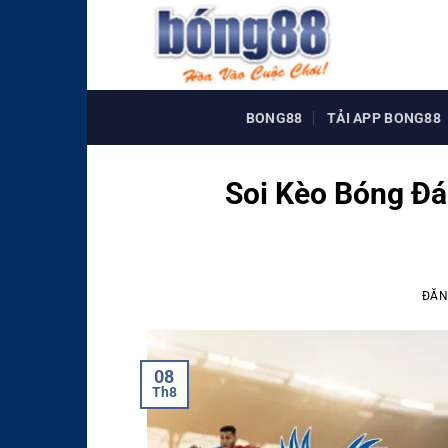
Bỏ
qua
nội
dung
BONG88
TẢI APP BONG88
Soi Kèo Bóng Đá 
ĐĂN
08
Th8