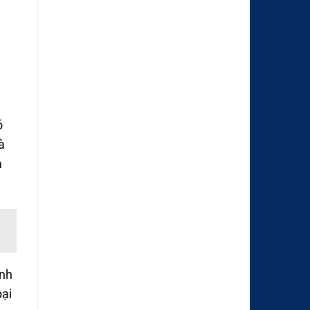
ó
à
à
ánh
bại