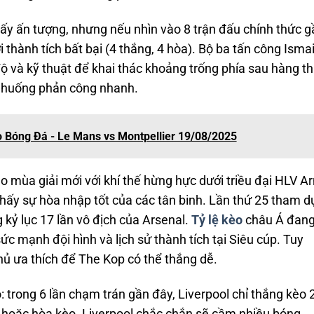
y ấn tượng, nhưng nếu nhìn vào 8 trận đấu chính thức g
i thành tích bất bại (4 thắng, 4 hòa). Bộ ba tấn công Ismai
ộ và kỹ thuật để khai thác khoảng trống phía sau hàng t
nh huống phản công nhanh.
o Bóng Đá - Le Mans vs Montpellier 19/08/2025
o mùa giải mới với khí thế hừng hực dưới triều đại HLV A
 thấy sự hòa nhập tốt của các tân binh. Lần thứ 25 tham d
kỷ lục 17 lần vô địch của Arsenal.
Tỷ lệ kèo
châu Á đan
c mạnh đội hình và lịch sử thành tích tại Siêu cúp. Tuy
thủ ưa thích để The Kop có thể thắng dễ.
 trong 6 lần chạm trán gần đây, Liverpool chỉ thắng kèo 