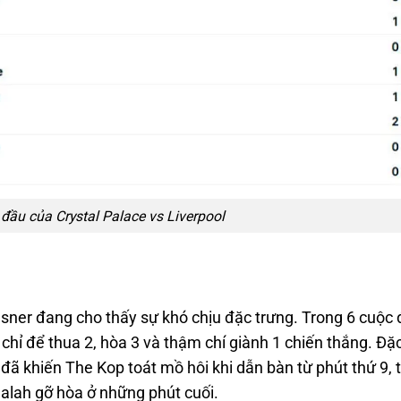
 đầu của Crystal Palace vs Liverpool
lasner đang cho thấy sự khó chịu đặc trưng. Trong 6 cuộc 
 chỉ để thua 2, hòa 3 và thậm chí giành 1 chiến thắng. Đặ
 đã khiến The Kop toát mồ hôi khi dẫn bàn từ phút thứ 9, 
Salah gỡ hòa ở những phút cuối.