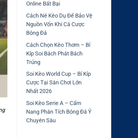
Online Bất Bại
Cách Né Kèo Dụ Để Bảo Vệ
Nguồn Vốn Khi Cá Cược
Bóng Đá
Cách Chọn Kèo Thơm – Bí
Kíp Soi Bách Phát Bách
Trúng
Soi Kèo World Cup – Bí Kíp
Cược Tại Sân Chơi Lớn
Nhất 2026
Soi Kèo Serie A – Cẩm
ng
Nang Phân Tích Bóng Đá Ý
Chuyên Sâu