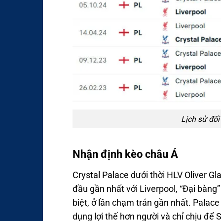
Lịch sử đối
Nhận định kèo châu Á
Crystal Palace dưới thời HLV Oliver G
đầu gần nhất với Liverpool, “Đại bàng”
biệt, ở lần chạm trán gần nhất. Palace
dụng lợi thế hơn người và chỉ chịu để 