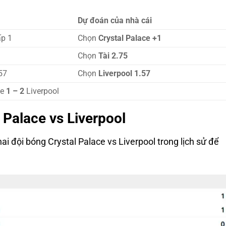
Dự đoán của nhà cái
ấp 1
Chọn
Crystal Palace +1
Chọn
Tài 2.75
57
Chọn
Liverpool 1.57
ce
1 – 2
Liverpool
 Palace vs Liverpool
i đội bóng Crystal Palace vs Liverpool trong lịch sử để