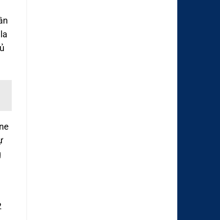
ần
la
hủ
rne
ự
g
2