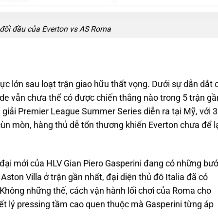
 đối đầu của Everton vs AS Roma
ực lớn sau loạt trận giao hữu thất vọng. Dưới sự dẫn dắt 
e vẫn chưa thể có được chiến thắng nào trong 5 trận gầ
giải Premier League Summer Series diễn ra tại Mỹ, với 3
 cùn mòn, hàng thủ dễ tổn thương khiến Everton chưa để l
u đại mới của HLV Gian Piero Gasperini đang có những bư
 Aston Villa ở trận gần nhất, đại diện thủ đô Italia đã có
ó. Không những thế, cách vận hành lối chơi của Roma cho
riết lý pressing tầm cao quen thuộc mà Gasperini từng áp