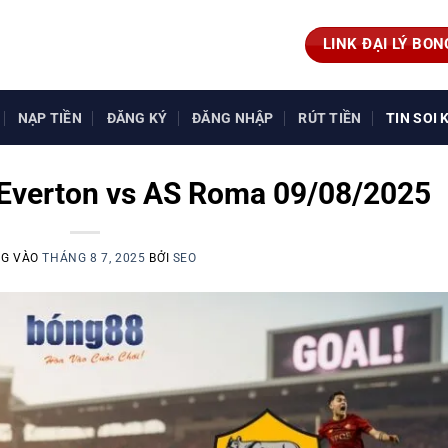
LINK ĐẠI LÝ BO
NẠP TIỀN
ĐĂNG KÝ
ĐĂNG NHẬP
RÚT TIỀN
TIN SOI 
 Everton vs AS Roma 09/08/2025
G VÀO
THÁNG 8 7, 2025
BỞI
SEO