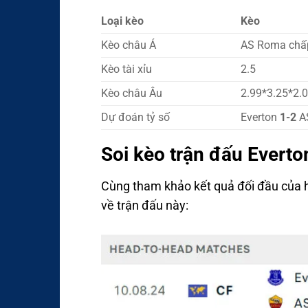
Loại kèo
Kèo
Kèo châu Á
AS Roma chấ
Kèo tài xỉu
2.5
Kèo châu Âu
2.99*3.25*2.
Dự đoán tỷ số
Everton
1-2
A
Soi kèo trận đấu Evert
Cùng tham khảo kết quả đối đầu của h
về trận đấu này: