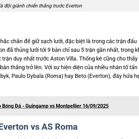
à đội giành chiến thắng trước Everton
ắc chắn để giữ sạch lưới, đặc biệt là trong các trận đấu
 đã thủng lưới tới 9 bàn chỉ sau 5 trận gần nhất, trong k
trận duy nhất trước Aston Villa. Thống kê cũng cho thấy
bàn thắng trở lên. Với sự hiện diện của nhiều nhân tố tấn
byk, Paulo Dybala (Roma) hay Beto (Everton), đây hứa h
o Bóng Đá - Guingamp vs Montpellier 16/09/2025
Everton vs AS Roma