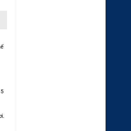
hể
 5
i.