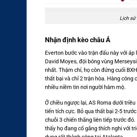
Lịch sử
Nhận định kèo châu Á
Everton bước vào trận đấu này với áp l
David Moyes, đội bóng vùng Merseysid
nhất. Thậm chí, họ còn đứng cuối BXH 
thất bại và chỉ 2 trận hòa. Hàng công
nhiều niềm tin nơi người hâm mộ.
Ở chiều ngược lại, AS Roma dưới triề
tiến tích cực. Bỏ qua thất bại 2-5 trước
chuỗi 3 chiến thắng liên tiếp trước đ
thấy họ đang cố gắng thích nghi với t