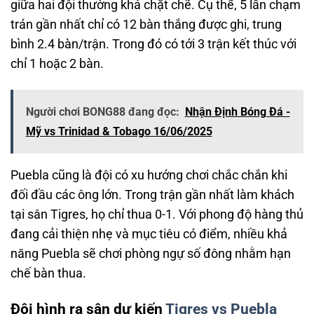
giữa hai đội thường khá chặt chẽ. Cụ thể, 5 lần chạm
trán gần nhất chỉ có 12 bàn thắng được ghi, trung
bình 2.4 bàn/trận. Trong đó có tới 3 trận kết thúc với
chỉ 1 hoặc 2 bàn.
Người chơi BONG88 đang đọc:
Nhận Định Bóng Đá -
Mỹ vs Trinidad & Tobago 16/06/2025
Puebla cũng là đội có xu hướng chơi chắc chắn khi
đối đầu các ông lớn. Trong trận gần nhất làm khách
tại sân Tigres, họ chỉ thua 0-1. Với phong độ hàng thủ
đang cải thiện nhẹ và mục tiêu có điểm, nhiều khả
năng Puebla sẽ chơi phòng ngự số đông nhằm hạn
chế bàn thua.
Đội hình ra sân dự kiến
Tigres vs Puebla