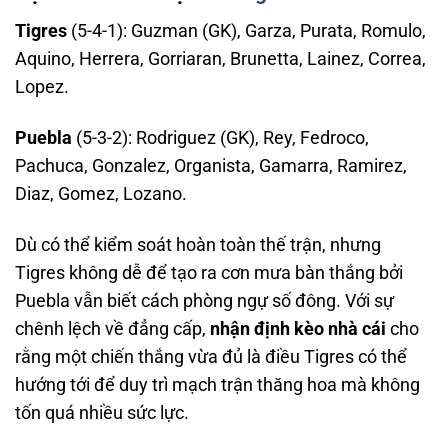
Tigres
(5-4-1): Guzman (GK), Garza, Purata, Romulo,
Aquino, Herrera, Gorriaran, Brunetta, Lainez, Correa,
Lopez.
Puebla
(5-3-2): Rodriguez (GK), Rey, Fedroco,
Pachuca, Gonzalez, Organista, Gamarra, Ramirez,
Diaz, Gomez, Lozano.
Dù có thể kiểm soát hoàn toàn thế trận, nhưng
Tigres không dễ để tạo ra cơn mưa bàn thắng bởi
Puebla vẫn biết cách phòng ngự số đông. Với sự
chênh lệch về đẳng cấp,
nhận định kèo nhà cái
cho
rằng một chiến thắng vừa đủ là điều Tigres có thể
hướng tới để duy trì mạch trận thăng hoa mà không
tốn quá nhiều sức lực.