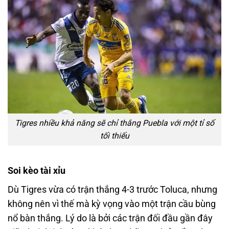
Tigres nhiều khả năng sẽ chỉ thắng Puebla với một tỉ số
tối thiếu
Soi kèo tài xỉu
Dù Tigres vừa có trận thắng 4-3 trước Toluca, nhưng
không nên vì thế mà kỳ vọng vào một trận cầu bùng
nổ bàn thắng. Lý do là bởi các trận đối đầu gần đây