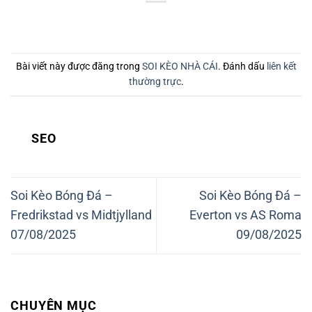
Bài viết này được đăng trong
SOI KÈO NHÀ CÁI
. Đánh dấu
liên kết
thường trực
.
SEO
Soi Kèo Bóng Đá –
Soi Kèo Bóng Đá –
Fredrikstad vs Midtjylland
Everton vs AS Roma
07/08/2025
09/08/2025
CHUYÊN MỤC