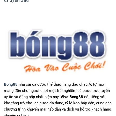
Chuyên Sâu
Bong88
nhà cái cá cược thể thao hàng đầu châu Á, tự hào
mang đến cho người chơi một trải nghiệm cá cược trực tuyến
uy tín và đẳng cấp nhất hiện nay.
Viva Bong88
nổi tiếng với
kho tàng trò chơi cá cược đa dạng, tỷ lệ kèo hấp dẫn, cùng các
chương trình khuyến mãi hấp dẫn và dịch vụ hỗ trợ khách hàng
chuyên nghiệp.