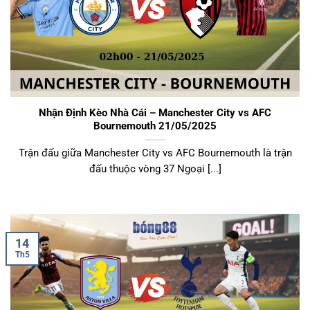
Nhận Định Kèo Nhà Cái – Manchester City vs AFC
Bournemouth 21/05/2025
Trận đấu giữa Manchester City vs AFC Bournemouth là trận
đấu thuộc vòng 37 Ngoại [...]
14
Th5