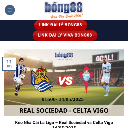
Bỏ
qua
nội
LINK ĐẠI LÝ BONG88
dung
LINK ĐẠI LÝ VIVA BONG88
11
Th5
Kèo Nhà Cái La Liga – Real Sociedad vs Celta Vigo