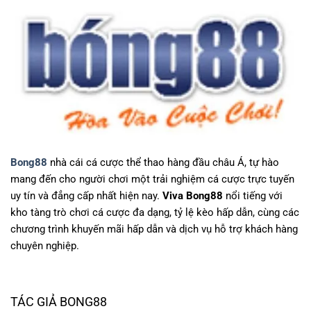
Bong88
nhà cái cá cược thể thao hàng đầu châu Á, tự hào
mang đến cho người chơi một trải nghiệm cá cược trực tuyến
uy tín và đẳng cấp nhất hiện nay.
Viva Bong88
nổi tiếng với
kho tàng trò chơi cá cược đa dạng, tỷ lệ kèo hấp dẫn, cùng các
chương trình khuyến mãi hấp dẫn và dịch vụ hỗ trợ khách hàng
chuyên nghiệp.
TÁC GIẢ BONG88