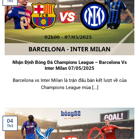
Th5
Nhận Định Bóng Đá Champions League – Barcelona Vs
Inter Milan 07/05/2025
Barcelona vs Inter Milan là trận đấu bán kết lượt về của
Champions League mùa [...]
04
Th5