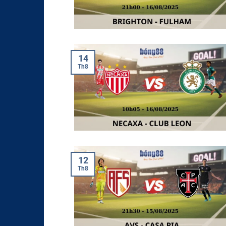
14
Th8
12
Th8