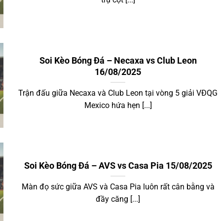
Soi Kèo Bóng Đá – Necaxa vs Club Leon
16/08/2025
Trận đấu giữa Necaxa và Club Leon tại vòng 5 giải VĐQG
Mexico hứa hẹn [...]
Soi Kèo Bóng Đá – AVS vs Casa Pia 15/08/2025
Màn đọ sức giữa AVS và Casa Pia luôn rất cân bằng và
đầy căng [...]