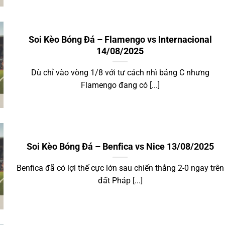
Soi Kèo Bóng Đá – Flamengo vs Internacional
14/08/2025
Dù chỉ vào vòng 1/8 với tư cách nhì bảng C nhưng
Flamengo đang có [...]
Soi Kèo Bóng Đá – Benfica vs Nice 13/08/2025
Benfica đã có lợi thế cực lớn sau chiến thắng 2-0 ngay trên
đất Pháp [...]