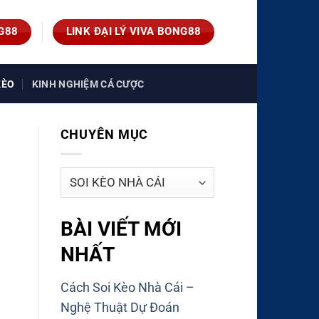
NG88
LINK ĐẠI LÝ VIVA BONG88
KÈO
KINH NGHIỆM CÁ CƯỢC
CHUYÊN MỤC
CHUYÊN
MỤC
BÀI VIẾT MỚI
NHẤT
Cách Soi Kèo Nhà Cái –
Nghệ Thuật Dự Đoán