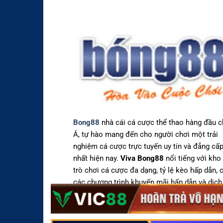
Bong88
nhà cái cá cược thể thao hàng đầu 
Á, tự hào mang đến cho người chơi một trải
nghiệm cá cược trực tuyến uy tín và đẳng cấ
nhất hiện nay.
Viva Bong88
nổi tiếng với kho
trò chơi cá cược đa dạng, tỷ lệ kèo hấp dẫn, 
các chương trình khuyến mãi hấp dẫn và dịch
hỗ trợ khách hàng chuyên nghiệp.