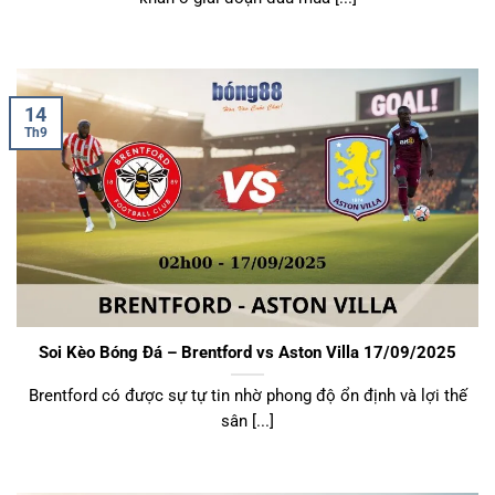
14
Th9
Soi Kèo Bóng Đá – Brentford vs Aston Villa 17/09/2025
Brentford có được sự tự tin nhờ phong độ ổn định và lợi thế
sân [...]