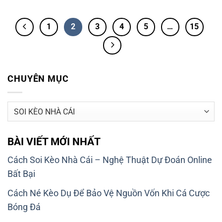
1
2
3
4
5
…
15
CHUYÊN MỤC
CHUYÊN
MỤC
BÀI VIẾT MỚI NHẤT
Cách Soi Kèo Nhà Cái – Nghệ Thuật Dự Đoán Online
Bất Bại
Cách Né Kèo Dụ Để Bảo Vệ Nguồn Vốn Khi Cá Cược
Bóng Đá