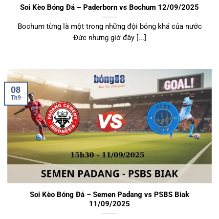
Soi Kèo Bóng Đá – Paderborn vs Bochum 12/09/2025
Bochum từng là một trong những đội bóng khá của nước
Đức nhưng giờ đây [...]
08
Th9
Soi Kèo Bóng Đá – Semen Padang vs PSBS Biak
11/09/2025