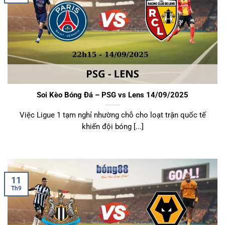
Soi Kèo Bóng Đá – PSG vs Lens 14/09/2025
Việc Ligue 1 tạm nghỉ nhường chỗ cho loạt trận quốc tế
khiến đội bóng [...]
11
Th9