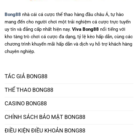
Bong88
nhà cái cá cược thể thao hàng đầu châu Á, tự hào
mang đến cho người chơi một trải nghiệm cá cược trực tuyến
uy tín và đẳng cấp nhất hiện nay.
Viva Bong88
nổi tiếng với
kho tàng trò chơi cá cược đa dạng, tỷ lệ kèo hấp dẫn, cùng các
chương trình khuyến mãi hấp dẫn và dịch vụ hỗ trợ khách hàng
chuyên nghiệp.
TÁC GIẢ BONG88
THỂ THAO BONG88
CASINO BONG88
CHÍNH SÁCH BẢO MẬT BONG88
ĐIỀU KIỆN ĐIỀU KHOẢN BONG88